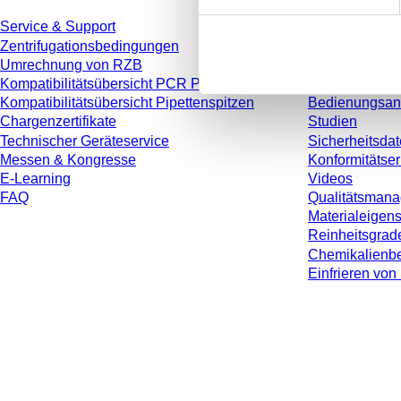
Service & Support
Katalog
Zentrifugationsbedingungen
Broschüren
Umrechnung von RZB
Anwenderinfo
Kompatibilitätsübersicht PCR Platten
Gebrauchshin
Kompatibilitätsübersicht Pipettenspitzen
Bedienungsan
Chargenzertifikate
Studien
Technischer Geräteservice
Sicherheitsdat
Messen & Kongresse
Konformitätse
E-Learning
Videos
FAQ
Qualitätsman
Materialeigen
Reinheitsgrad
Chemikalienbe
Einfrieren v
* Die angezeigten Preise sind Listenpreise für nicht angemeldete Nutzer und 
jeweiligen Landes und ggf. Versandkosten, sofern nicht anders angegeben.