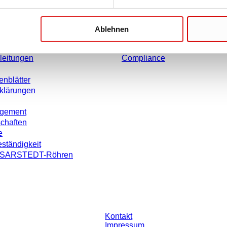
Karriere
Über uns
Ablehnen
rmationen
Historie
weise
Einkauf und Logistik
leitungen
Compliance
enblätter
rklärungen
agement
schaften
e
ständigkeit
on SARSTEDT-Röhren
ohne individuell vereinbarte Konditionen. Alle Preise verstehen sich zzgl. der
Kontakt
Impressum