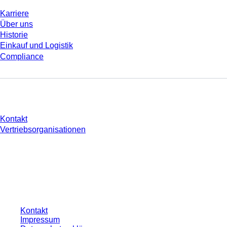
Karriere
Über uns
Historie
Einkauf und Logistik
Compliance
Sie haben Fragen?
Kontakt
Vertriebsorganisationen
* Die angezeigten Preise sind Listenpreise für nicht angemeldete Nutzer und
ohne individuell vereinbarte Konditionen. Alle Preise verstehen sich zzgl. der
gesetzlichen Steuer Ihres jeweiligen Landes und ggf. Versandkosten, sofern
nicht anders angegeben.
Kontakt
Impressum