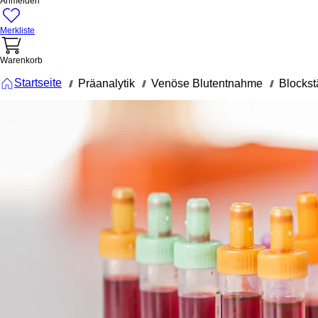
Anmelden
Merkliste
Warenkorb
Startseite
Präanalytik
Venöse Blutentnahme
Blockst
///
///
///