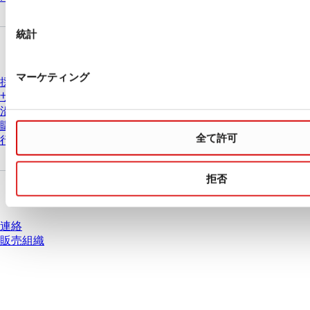
択
統計
会社とキャリア
マーケティング
採用情報
ザルスタットについて
沿革
購買と物流
全て許可
行動原則
拒否
質問がありますか？
連絡
販売組織
* 表示価格は、ログインしていないユーザー向けの定価であり、個別に交渉
された条件を含みません。特に明記のない限り、すべての価格はお客様の管
轄区域における法定税および生じうる配送料を含みません。