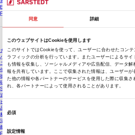
展示会 & 学会
Eラーニング
FAQ
同意
詳細
ダウンロードセンター
このウェブサイトはCookieを使用します
このサイトではCookieを使って、ユーザーに合わせたコン
カタログ
ラフィックの分析を行っています。またユーザーによるサイ
パンフレット
ユーザー情報
も情報を収集し、ソーシャルメディアや広告配信、データ解
使用方法
報を共有しています。ここで収集された情報は、ユーザーが
操作手順
た他の情報や各パートナーのサービスを使用した際に収集さ
研究
れ、各パートナーによって使用されることがあります。
Safety Data Sheets(SDS)
適合宣言
ビデオ
同
品質管理
必須
意
材質特性
清浄度レベル
の
耐薬品性
選
設定情報
Freezing SARSTEDT Tubes