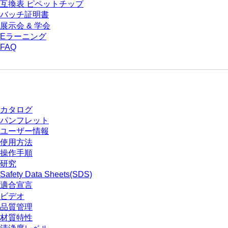
互換表 ピペットチップ
バッチ証明書
展示会 & 学会
Eラーニング
FAQ
ダウンロードセンター
カタログ
パンフレット
ユーザー情報
使用方法
操作手順
研究
Safety Data Sheets(SDS)
適合宣言
ビデオ
品質管理
材質特性