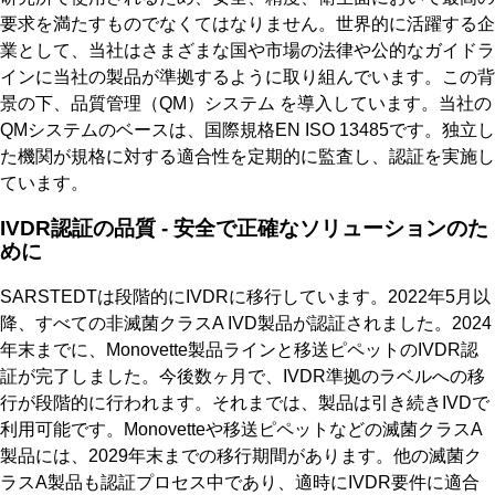
要求を満たすものでなくてはなりません。世界的に活躍する企
業として、当社はさまざまな国や市場の法律や公的なガイドラ
インに当社の製品が準拠するように取り組んでいます。この背
景の下、品質管理（QM）システム を導入しています。当社の
QMシステムのベースは、国際規格EN ISO 13485です。独立し
た機関が規格に対する適合性を定期的に監査し、認証を実施し
ています。
IVDR認証の品質 - 安全で正確なソリューションのた
めに
SARSTEDTは段階的にIVDRに移行しています。2022年5月以
降、すべての非滅菌クラスA IVD製品が認証されました。2024
年末までに、Monovette製品ラインと移送ピペットのIVDR認
証が完了しました。今後数ヶ月で、IVDR準拠のラベルへの移
行が段階的に行われます。それまでは、製品は引き続きIVDで
利用可能です。Monovetteや移送ピペットなどの滅菌クラスA
製品には、2029年末までの移行期間があります。他の滅菌ク
ラスA製品も認証プロセス中であり、適時にIVDR要件に適合