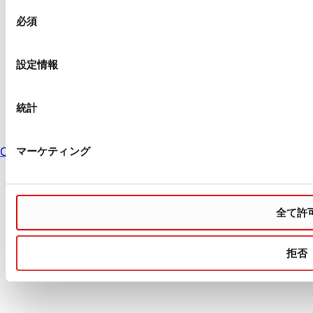
された条件を含みません。特に明記のない限り、すべての価格はお客様の管
同
轄区域における法定税および生じうる配送料を含みません。
必須
意
の
選
お問い合わせ
設定情報
択
インプリント
データ保護
の利用条件
統計
販売条件
Cookie設定
マーケティング
Country: United States change
全て許
拒否