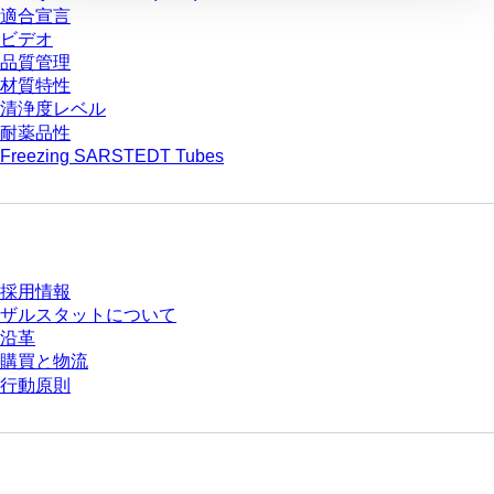
適合宣言
ビデオ
品質管理
材質特性
清浄度レベル
耐薬品性
Freezing SARSTEDT Tubes
会社とキャリア
採用情報
ザルスタットについて
沿革
購買と物流
行動原則
質問がありますか？