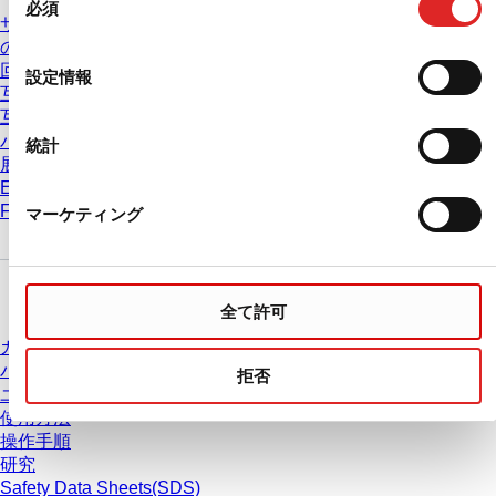
必須
意
サービス & サポート
の
の推奨遠心分離条件は
選
回転速度の相互変換
設定情報
択
互換表 PCRプレート
互換表 ピペットチップ
バッチ証明書
統計
展示会 & 学会
Eラーニング
FAQ
マーケティング
ダウンロードセンター
全て許可
カタログ
パンフレット
拒否
ユーザー情報
使用方法
操作手順
研究
Safety Data Sheets(SDS)