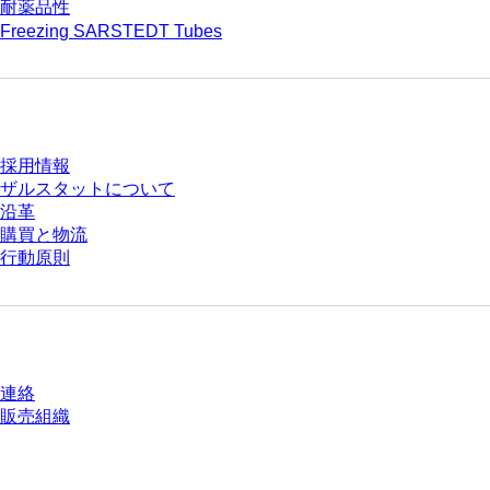
耐薬品性
Freezing SARSTEDT Tubes
会社とキャリア
採用情報
ザルスタットについて
沿革
購買と物流
行動原則
質問がありますか？
連絡
販売組織
* 表示価格は、ログインしていないユーザー向けの定価であり、個別に交渉
された条件を含みません。特に明記のない限り、すべての価格はお客様の管