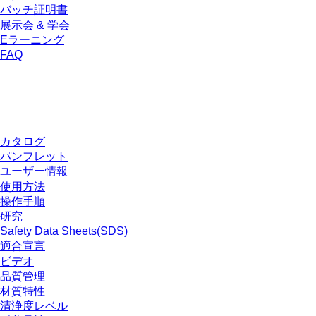
バッチ証明書
展示会 & 学会
Eラーニング
FAQ
ダウンロードセンター
カタログ
パンフレット
ユーザー情報
使用方法
操作手順
研究
Safety Data Sheets(SDS)
適合宣言
ビデオ
品質管理
材質特性
清浄度レベル