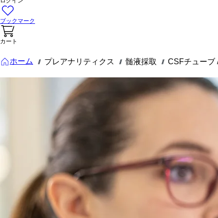
ログイン
ブックマーク
カート
ホーム
プレアナリティクス
髄液採取
CSFチューブ / 
///
///
///