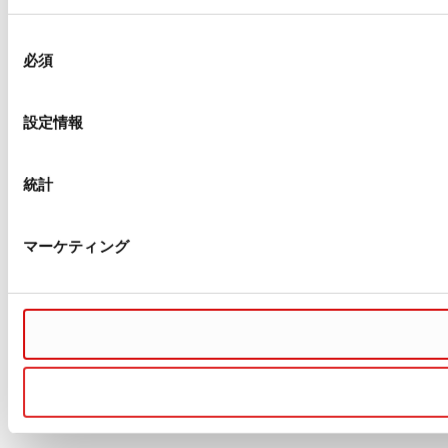
同
必須
意
の
選
設定情報
択
統計
マーケティング