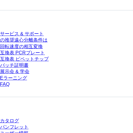
サービス
サービス & サポート
の推奨遠心分離条件は
回転速度の相互変換
互換表 PCRプレート
互換表 ピペットチップ
バッチ証明書
展示会 & 学会
Eラーニング
FAQ
ダウンロードセンター
カタログ
パンフレット