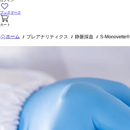
ログイン
ブックマーク
カート
ホーム
プレアナリティクス
静脈採血
S-Monovet
///
///
///