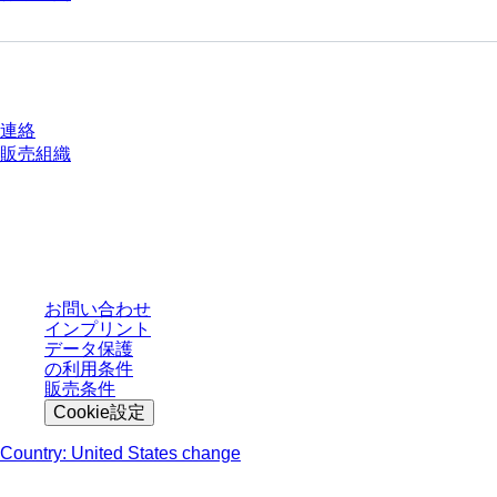
質問がありますか？
連絡
販売組織
* 表示価格は、ログインしていないユーザー向けの定価であり、個別に交渉
された条件を含みません。特に明記のない限り、すべての価格はお客様の管
轄区域における法定税および生じうる配送料を含みません。
お問い合わせ
インプリント
データ保護
の利用条件
販売条件
Cookie設定
Country: United States change