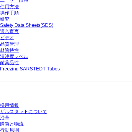
ユーザー情報
使用方法
操作手順
研究
Safety Data Sheets(SDS)
適合宣言
ビデオ
品質管理
材質特性
清浄度レベル
耐薬品性
Freezing SARSTEDT Tubes
会社とキャリア
採用情報
ザルスタットについて
沿革
購買と物流
行動原則