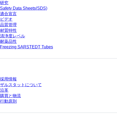
研究
Safety Data Sheets(SDS)
適合宣言
ビデオ
品質管理
材質特性
清浄度レベル
耐薬品性
Freezing SARSTEDT Tubes
会社とキャリア
採用情報
ザルスタットについて
沿革
購買と物流
行動原則