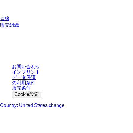
質問がありますか？
連絡
販売組織
* 表示価格は、ログインしていないユーザー向けの定価であり、個別に交渉
された条件を含みません。特に明記のない限り、すべての価格はお客様の管
轄区域における法定税および生じうる配送料を含みません。
お問い合わせ
インプリント
データ保護
の利用条件
販売条件
Cookie設定
Country: United States change