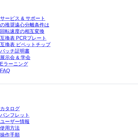
サービス
サービス & サポート
の推奨遠心分離条件は
回転速度の相互変換
互換表 PCRプレート
互換表 ピペットチップ
バッチ証明書
展示会 & 学会
Eラーニング
FAQ
ダウンロードセンター
カタログ
パンフレット
ユーザー情報
使用方法
操作手順