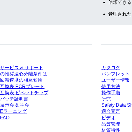
信頼できる
管理された
サービス
ダウンロー
サービス & サポート
カタログ
の推奨遠心分離条件は
パンフレット
回転速度の相互変換
ユーザー情報
互換表 PCRプレート
使用方法
互換表 ピペットチップ
操作手順
バッチ証明書
研究
展示会 & 学会
Safety Data S
Eラーニング
適合宣言
FAQ
ビデオ
品質管理
材質特性