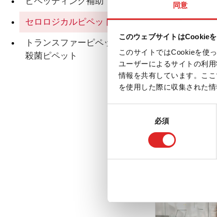
ピペッティング補助
同意
セロロジカルピペット
デ
このウェブサイトはCookie
トランスファーピペット / 低温
このサイトではCookie
殺菌ピペット
ユーザーによるサイトの利用
情報を共有しています。ここ
を使用した際に収集された情
ア
同
必須
意
の
選
択
関連ページ