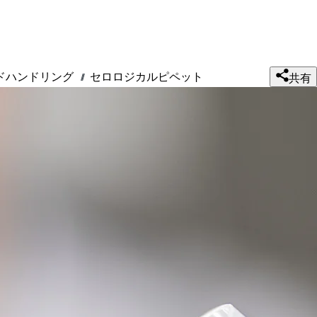
ドハンドリング
セロロジカルピペット
///
共有