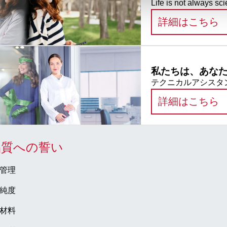
Life is not always sci
:
詳細はこちら
私たちは、あな
テクニカルアシスタン
:
詳細はこちら
品質への誓い
管理
純度
材料