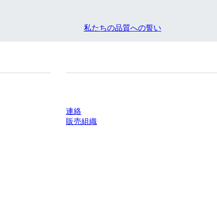
私たちの品質への誓い
質問がありますか？
連絡
販売組織