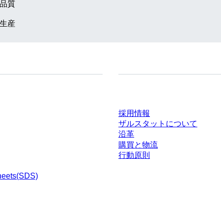
品質
生産
ドセンター
会社とキャリア
採用情報
ザルスタットについて
沿革
購買と物流
行動原則
heets(SDS)