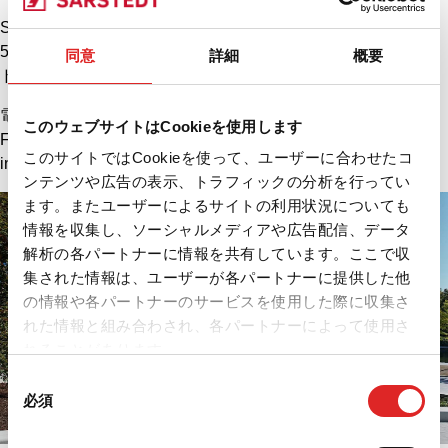
Sarstedtstraße 1
51588 Nümbrecht
同意
詳細
概要
ドイツ
電話: +49 2293 305 0
このウェブサイトはCookieを使用します
Fax: +49 2293 305 2470
このサイトではCookieを使って、ユーザーに合わせたコ
info@sarstedt.com
ンテンツや広告の表示、トラフィックの分析を行ってい
ます。またユーザーによるサイトの利用状況についても
情報を収集し、ソーシャルメディアや広告配信、データ
解析の各パートナーに情報を共有しています。ここで収
集された情報は、ユーザーが各パートナーに提供した他
の情報や各パートナーのサービスを使用した際に収集さ
れた情報と組み合わされ、各パートナーによって使用さ
れることがあります。
同
必須
意
の