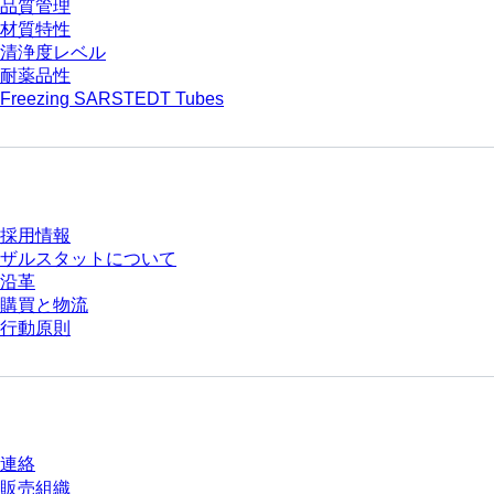
品質管理
材質特性
清浄度レベル
耐薬品性
Freezing SARSTEDT Tubes
会社とキャリア
採用情報
ザルスタットについて
沿革
購買と物流
行動原則
質問がありますか？
連絡
販売組織