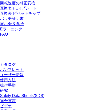
回転速度の相互変換
互換表 PCRプレート
互換表 ピペットチップ
バッチ証明書
展示会 & 学会
Eラーニング
FAQ
ダウンロードセンター
カタログ
パンフレット
ユーザー情報
使用方法
操作手順
研究
Safety Data Sheets(SDS)
適合宣言
ビデオ