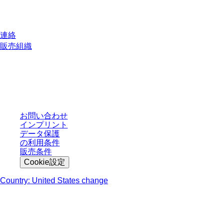
質問がありますか？
連絡
販売組織
* 表示価格は、ログインしていないユーザー向けの定価であり、個別に交渉
された条件を含みません。特に明記のない限り、すべての価格はお客様の管
轄区域における法定税および生じうる配送料を含みません。
お問い合わせ
インプリント
データ保護
の利用条件
販売条件
Cookie設定
Country: United States change