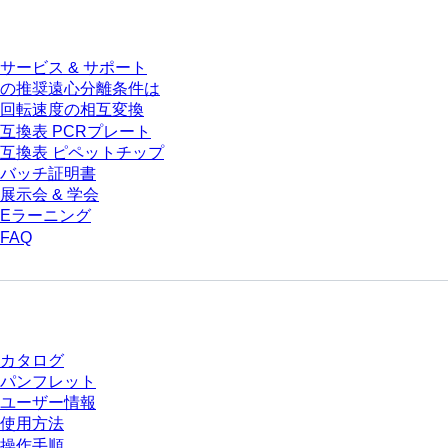
サービス
サービス & サポート
の推奨遠心分離条件は
回転速度の相互変換
互換表 PCRプレート
互換表 ピペットチップ
バッチ証明書
展示会 & 学会
Eラーニング
FAQ
ダウンロードセンター
カタログ
パンフレット
ユーザー情報
使用方法
操作手順