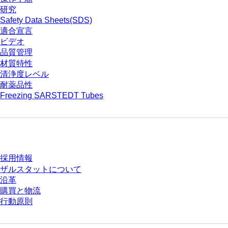
研究
Safety Data Sheets(SDS)
適合宣言
ビデオ
品質管理
材質特性
清浄度レベル
耐薬品性
Freezing SARSTEDT Tubes
会社とキャリア
採用情報
ザルスタットについて
沿革
購買と物流
行動原則