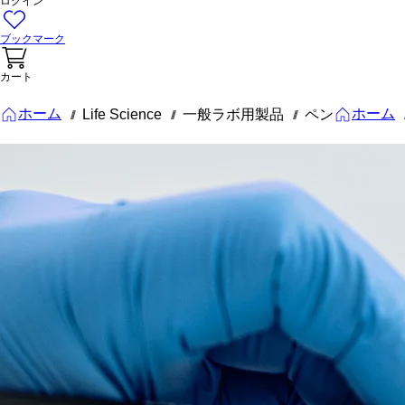
ログイン
ブックマーク
カート
ホーム
ホーム
Life Science
一般ラボ用製品
ペン
///
///
///
/