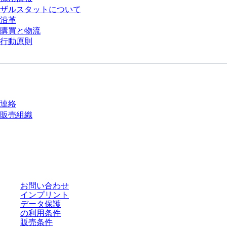
ザルスタットについて
沿革
購買と物流
行動原則
質問がありますか？
連絡
販売組織
* 表示価格は、ログインしていないユーザー向けの定価であり、個別に交渉
された条件を含みません。特に明記のない限り、すべての価格はお客様の管
轄区域における法定税および生じうる配送料を含みません。
お問い合わせ
インプリント
データ保護
の利用条件
販売条件