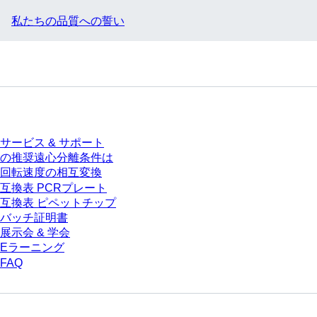
私たちの品質への誓い
サービス
サービス & サポート
の推奨遠心分離条件は
回転速度の相互変換
互換表 PCRプレート
互換表 ピペットチップ
バッチ証明書
展示会 & 学会
Eラーニング
FAQ
ダウンロードセンター