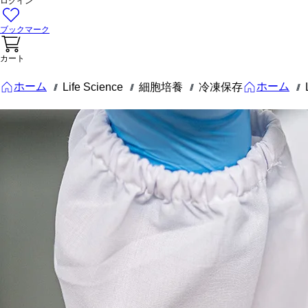
ログイン
ブックマーク
カート
ホーム
ホーム
Life Science
細胞培養
冷凍保存
///
///
///
///