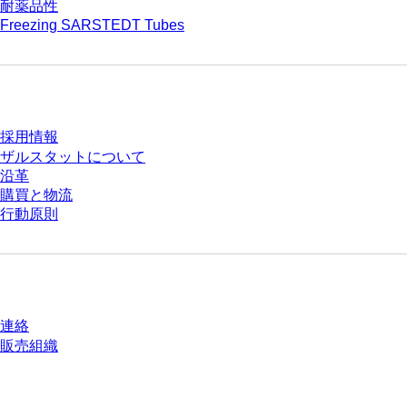
耐薬品性
Freezing SARSTEDT Tubes
会社とキャリア
採用情報
ザルスタットについて
沿革
購買と物流
行動原則
質問がありますか？
連絡
販売組織
* 表示価格は、ログインしていないユーザー向けの定価であり、個別に交渉
された条件を含みません。特に明記のない限り、すべての価格はお客様の管