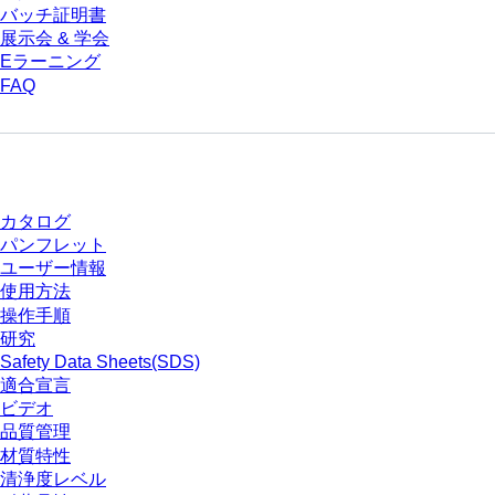
バッチ証明書
展示会 & 学会
Eラーニング
FAQ
ダウンロードセンター
カタログ
パンフレット
ユーザー情報
使用方法
操作手順
研究
Safety Data Sheets(SDS)
適合宣言
ビデオ
品質管理
材質特性
清浄度レベル