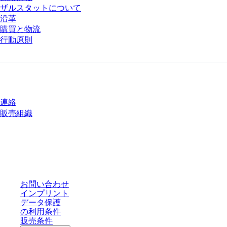
ザルスタットについて
沿革
購買と物流
行動原則
質問がありますか？
連絡
販売組織
* 表示価格は、ログインしていないユーザー向けの定価であり、個別に交渉
された条件を含みません。特に明記のない限り、すべての価格はお客様の管
轄区域における法定税および生じうる配送料を含みません。
お問い合わせ
インプリント
データ保護
の利用条件
販売条件