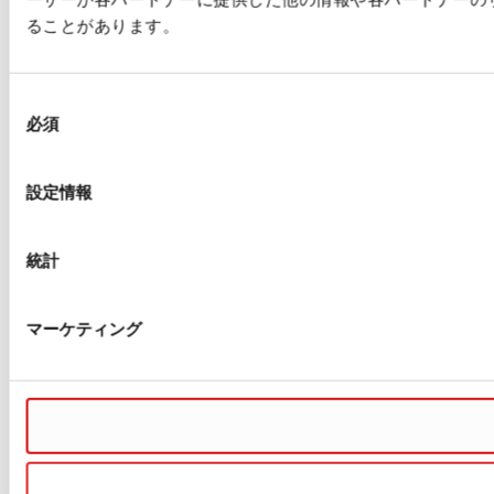
ることがあります。
同
必須
意
の
選
設定情報
択
統計
マーケティング