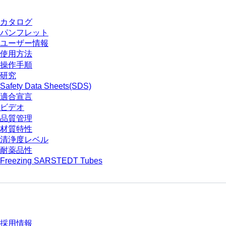
カタログ
パンフレット
ユーザー情報
使用方法
操作手順
研究
Safety Data Sheets(SDS)
適合宣言
ビデオ
品質管理
材質特性
清浄度レベル
耐薬品性
Freezing SARSTEDT Tubes
会社とキャリア
採用情報