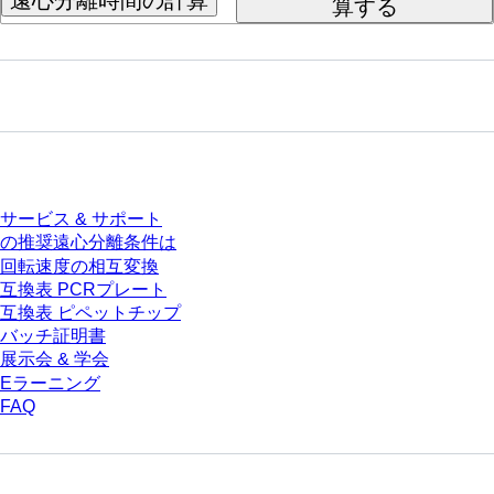
算する
サービス
サービス & サポート
の推奨遠心分離条件は
回転速度の相互変換
互換表 PCRプレート
互換表 ピペットチップ
バッチ証明書
展示会 & 学会
Eラーニング
FAQ
ダウンロードセンター