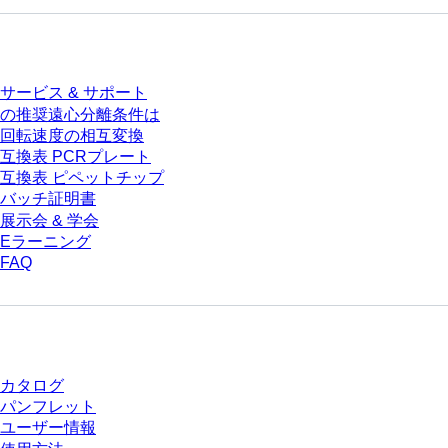
サービス
サービス & サポート
の推奨遠心分離条件は
回転速度の相互変換
互換表 PCRプレート
互換表 ピペットチップ
バッチ証明書
展示会 & 学会
Eラーニング
FAQ
ダウンロードセンター
カタログ
パンフレット
ユーザー情報