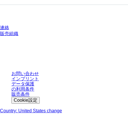
質問がありますか？
連絡
販売組織
* 表示価格は、ログインしていないユーザー向けの定価であり、個別に交渉
された条件を含みません。特に明記のない限り、すべての価格はお客様の管
轄区域における法定税および生じうる配送料を含みません。
お問い合わせ
インプリント
データ保護
の利用条件
販売条件
Cookie設定
Country: United States change