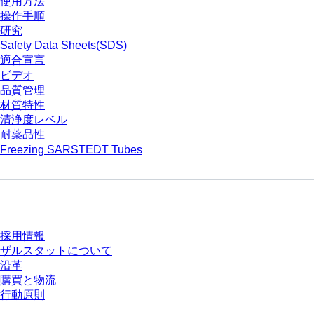
使用方法
操作手順
研究
Safety Data Sheets(SDS)
適合宣言
ビデオ
品質管理
材質特性
清浄度レベル
耐薬品性
Freezing SARSTEDT Tubes
会社とキャリア
採用情報
ザルスタットについて
沿革
購買と物流
行動原則