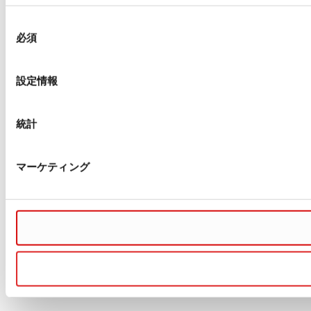
同
必須
意
の
選
設定情報
択
統計
マーケティング