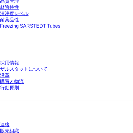
品質管理
材質特性
清浄度レベル
耐薬品性
Freezing SARSTEDT Tubes
会社とキャリア
採用情報
ザルスタットについて
沿革
購買と物流
行動原則
質問がありますか？
連絡
販売組織