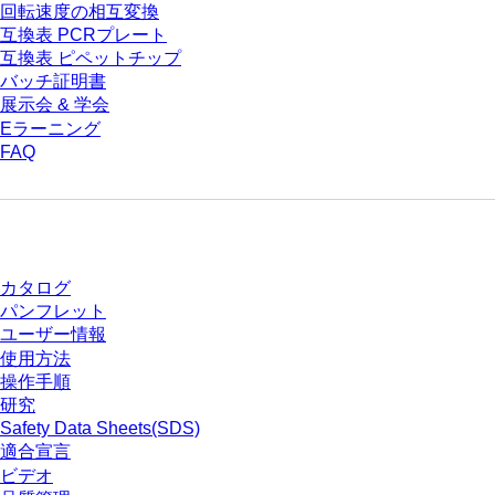
回転速度の相互変換
互換表 PCRプレート
互換表 ピペットチップ
バッチ証明書
展示会 & 学会
Eラーニング
FAQ
ダウンロードセンター
カタログ
パンフレット
ユーザー情報
使用方法
操作手順
研究
Safety Data Sheets(SDS)
適合宣言
ビデオ