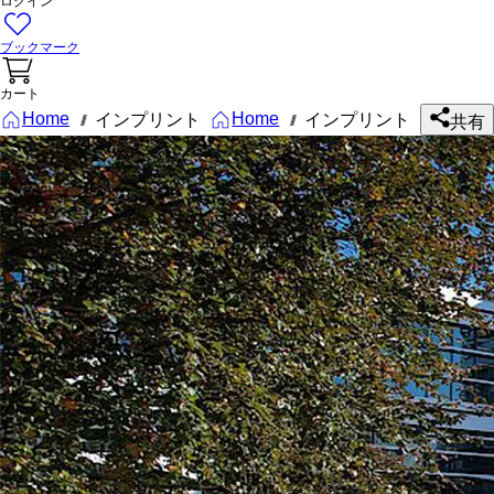
ログイン
ブックマーク
カート
Home
Home
インプリント
インプリント
///
///
共有