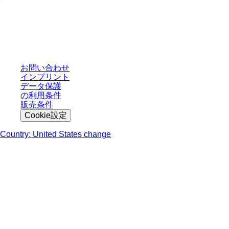
* 表示価格は、ログインしていないユーザー向けの定価であり、個別に交渉
された条件を含みません。特に明記のない限り、すべての価格はお客様の管
轄区域における法定税および生じうる配送料を含みません。
お問い合わせ
インプリント
データ保護
の利用条件
販売条件
Cookie設定
Country: United States change