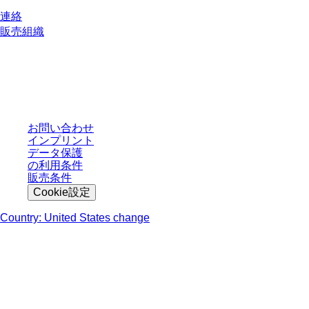
連絡
販売組織
* 表示価格は、ログインしていないユーザー向けの定価であり、個別に交渉
された条件を含みません。特に明記のない限り、すべての価格はお客様の管
轄区域における法定税および生じうる配送料を含みません。
お問い合わせ
インプリント
データ保護
の利用条件
販売条件
Cookie設定
Country: United States change