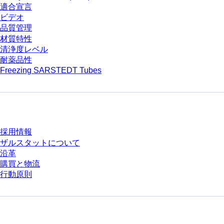
適合宣言
ビデオ
品質管理
材質特性
清浄度レベル
耐薬品性
Freezing SARSTEDT Tubes
会社とキャリア
採用情報
ザルスタットについて
沿革
購買と物流
行動原則
質問がありますか？