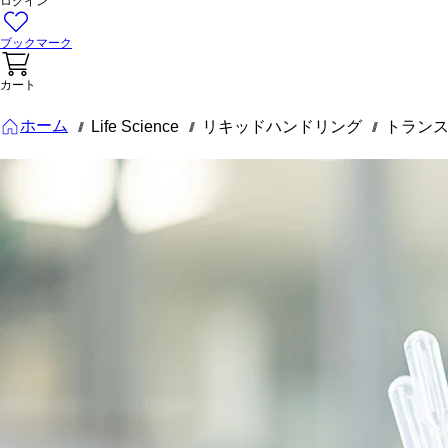
ログイン
ブックマーク
カート
ホーム
Life Science
リキッドハンドリング
トランス
///
///
///