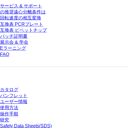
サービス & サポート
の推奨遠心分離条件は
回転速度の相互変換
互換表 PCRプレート
互換表 ピペットチップ
バッチ証明書
展示会 & 学会
Eラーニング
FAQ
ダウンロードセンター
カタログ
パンフレット
ユーザー情報
使用方法
操作手順
研究
Safety Data Sheets(SDS)