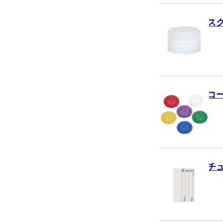
ス
コ
チ