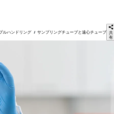
プルハンドリング
サンプリングチューブと遠心チューブ
///
共
有