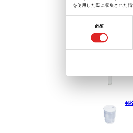
を使用した際に収集された情
円
同
必須
意
の
選
択
丸底
用