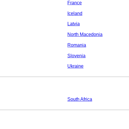
France
Iceland
Latvia
North Macedonia
Romania
Slovenia
Ukraine
South Africa