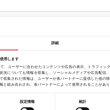
Chile
Peru
詳細
を使用します
を使って、ユーザーに合わせたコンテンツや広告の表示、トラフィッ
Georgia
状況についても情報を収集し、ソーシャルメディアや広告配信、
Israel
で収集された情報は、ユーザーが各パートナーに提供した他の情
報と組み合わされ、各パートナーによって使用されることがあり
Lebanon
Myanmar
設定情報
統計
Singapur