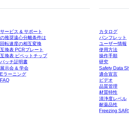
サービス
ダウンロー
サービス & サポート
カタログ
の推奨遠心分離条件は
パンフレット
回転速度の相互変換
ユーザー情報
互換表 PCRプレート
使用方法
互換表 ピペットチップ
操作手順
バッチ証明書
研究
展示会 & 学会
Safety Data S
Eラーニング
適合宣言
FAQ
ビデオ
品質管理
材質特性
清浄度レベル
耐薬品性
Freezing SA
* 表示価格は、ログインしていないユーザー向けの定価であり、個別に交
生じうる配送料を含みません。