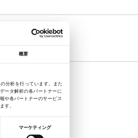
Colombia
Uruguay
概要
クの分析を行っています。また
Hong Kong
データ解析の各パートナーに
Japan
報や各パートナーのサービス
ます。
Malaysia
Nepal
マーケティング
South Korea