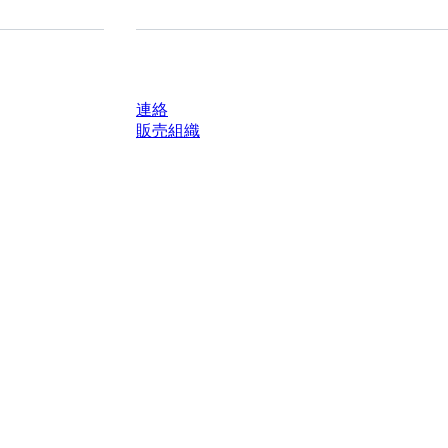
質問がありますか？
連絡
販売組織
轄区域における法定税および