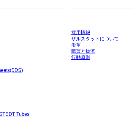
ドセンター
会社とキャリア
採用情報
ザルスタットについて
沿革
購買と物流
行動原則
heets(SDS)
RSTEDT Tubes
渉された条件を含みません。特に明記のない限り、すべての価格はお客様の管