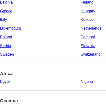
Estonia
Finland
Greece
Hungary
Italy
Kosovo
Luxembourg
Netherlands
Poland
Portugal
Serbia
Slovakia
Sweden
Switzerland
Africa
Egypt
Nigeria
Oceania