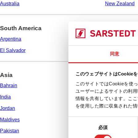
Australia
New Zealand
South America
Argentina
Brazil
El Salvador
Panama
同意
このウェブサイトはCookie
Asia
このサイトではCookie
Bahrain
China
ユーザーによるサイトの利用
India
Iraq
情報を共有しています。ここ
を使用した際に収集された情
Jordan
Kazakhstan
Maldives
Mongolia
同
必須
意
Pakistan
Saudi Arabia
の