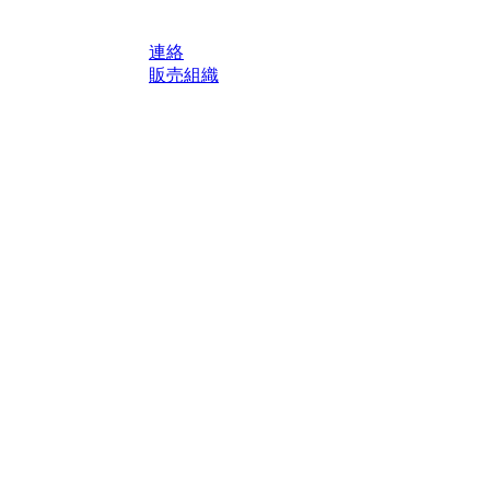
連絡
販売組織
轄区域における法定税および