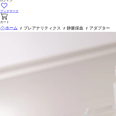
ログイン
ブックマーク
カート
ホーム
プレアナリティクス
静脈採血
アダプター
///
///
///