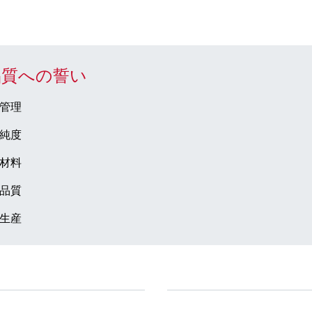
品質への誓い
管理
純度
材料
品質
生産
ドセンター
会社とキャリア