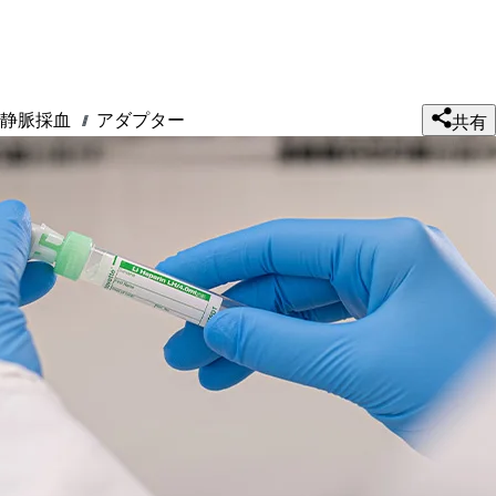
静脈採血
アダプター
///
共有