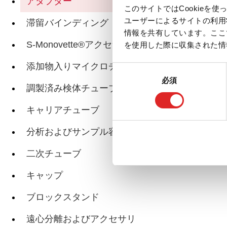
アダプター
このサイトではCookie
ユーザーによるサイトの利用
滞留バインディング
関連ページ
情報を共有しています。ここ
S-Monovette®アクセサリー
を使用した際に収集された情
添加物入りマイクロチューブ
同
必須
意
調製済み検体チューブ
の
選
キャリアチューブ
択
分析およびサンプル容器
二次チューブ
キャップ
ブロックスタンド
遠心分離およびアクセサリ