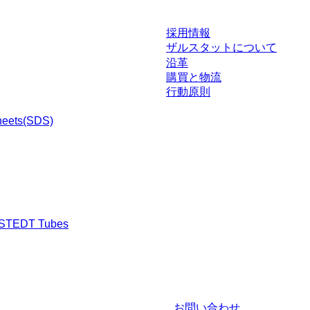
採用情報
ザルスタットについて
沿革
購買と物流
行動原則
heets(SDS)
RSTEDT Tubes
渉された条件を含みません。特に明記のない限り、すべての価格はお客様の管
お問い合わせ