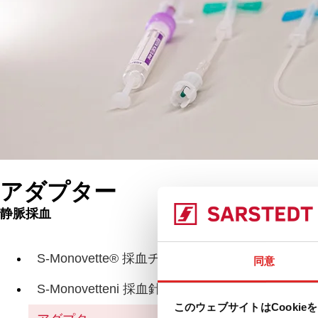
アダプター
静脈採血
製品
用
S-Monovette® 採血チューブ
同意
S-Monovetteni 採血針
このウェブサイトはCookie