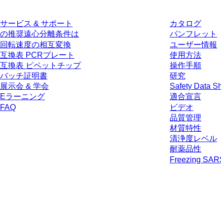
サービス & サポート
カタログ
の推奨遠心分離条件は
パンフレット
回転速度の相互変換
ユーザー情報
互換表 PCRプレート
使用方法
互換表 ピペットチップ
操作手順
バッチ証明書
研究
展示会 & 学会
Safety Data S
Eラーニング
適合宣言
FAQ
ビデオ
品質管理
材質特性
清浄度レベル
耐薬品性
Freezing SA
* 表示価格は、ログインしていないユーザー向けの定価であり、個別に交
生じうる配送料を含みません。