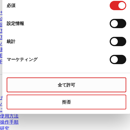
必須
意
サービス & サポート
の
の推奨遠心分離条件は
選
設定情報
回転速度の相互変換
択
互換表 PCRプレート
互換表 ピペットチップ
統計
バッチ証明書
展示会 & 学会
Eラーニング
マーケティング
FAQ
ダウンロードセンター
全て許可
カタログ
拒否
パンフレット
ユーザー情報
使用方法
操作手順
研究