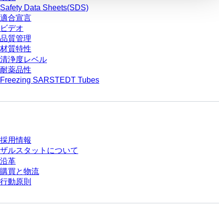
Safety Data Sheets(SDS)
適合宣言
ビデオ
品質管理
材質特性
清浄度レベル
耐薬品性
Freezing SARSTEDT Tubes
会社とキャリア
採用情報
ザルスタットについて
沿革
購買と物流
行動原則
質問がありますか？