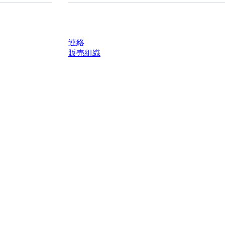
質問がありますか？
連絡
販売組織
轄区域における法定税および