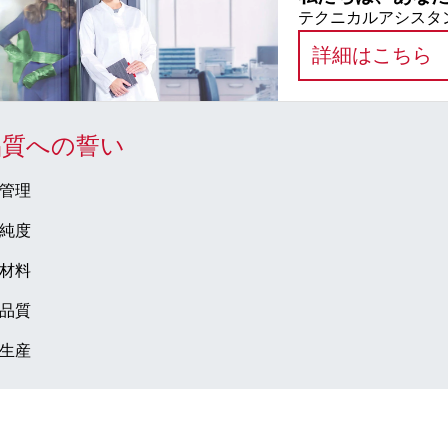
テクニカルアシスタン
:
詳細はこちら
品質への誓い
管理
純度
材料
品質
生産