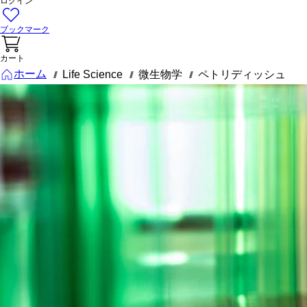
ログイン
ブックマーク
カート
ホーム
Life Science
微生物学
ペトリディッシュ
///
///
///