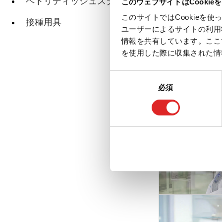
ペトリディッシュスタンド
このウェブサイトはCookie
このサイトではCookie
接種用具
ペ
ユーザーによるサイトの利用
情報を共有しています。ここ
を使用した際に収集された情
同
必須
意
関連ページ
の
選
択