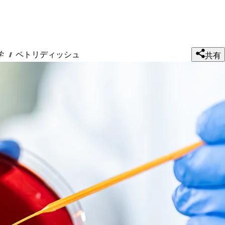
学
ペトリディッシュ
///
共有