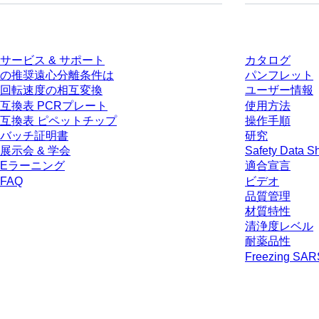
サービス
ダウンロー
サービス & サポート
カタログ
の推奨遠心分離条件は
パンフレット
回転速度の相互変換
ユーザー情報
互換表 PCRプレート
使用方法
互換表 ピペットチップ
操作手順
バッチ証明書
研究
展示会 & 学会
Safety Data S
Eラーニング
適合宣言
FAQ
ビデオ
品質管理
材質特性
清浄度レベル
耐薬品性
Freezing SA
* 表示価格は、ログインしていないユーザー向けの定価であり、個別に交
生じうる配送料を含みません。