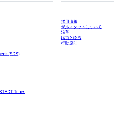
ドセンター
会社とキャリア
採用情報
ザルスタットについて
沿革
購買と物流
行動原則
heets(SDS)
RSTEDT Tubes
渉された条件を含みません。特に明記のない限り、すべての価格はお客様の管