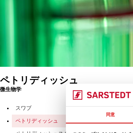
ペトリディッシュ
微生物学
製品
ペ
スワブ
同意
ペトリディッシュ