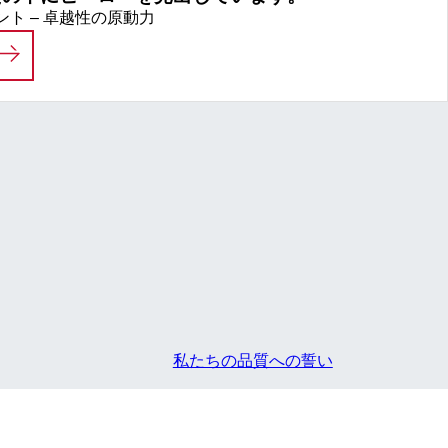
ト – 卓越性の原動力
私たちは、あなたの中にヒーローを見出していま
私たちの品質への誓い