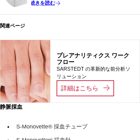
続きを読む
関連ページ
プレアナリティクス ワーク
フロー
SARSTEDT の革新的な前分析ソ
リューション
:
プレアナリテ
詳細はこちら
静脈採血
S-Monovette® 採血チューブ
S-Monovetteni 採血針