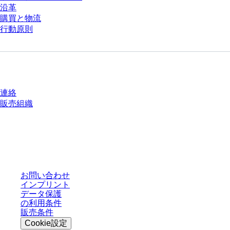
沿革
購買と物流
行動原則
質問がありますか？
連絡
販売組織
* 表示価格は、ログインしていないユーザー向けの定価であり、個別に交渉
された条件を含みません。特に明記のない限り、すべての価格はお客様の管
轄区域における法定税および生じうる配送料を含みません。
お問い合わせ
インプリント
データ保護
の利用条件
販売条件
Cookie設定