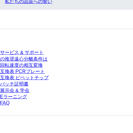
私たちの品質への誓い
サービス
サービス & サポート
の推奨遠心分離条件は
回転速度の相互変換
互換表 PCRプレート
互換表 ピペットチップ
バッチ証明書
展示会 & 学会
Eラーニング
FAQ
ダウンロードセンター