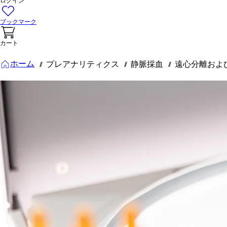
ログイン
ブックマーク
カート
ホーム
プレアナリティクス
静脈採血
遠心分離およ
///
///
///