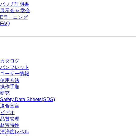
バッチ証明書
展示会 & 学会
Eラーニング
FAQ
ダウンロードセンター
カタログ
パンフレット
ユーザー情報
使用方法
操作手順
研究
Safety Data Sheets(SDS)
適合宣言
ビデオ
品質管理
材質特性
清浄度レベル