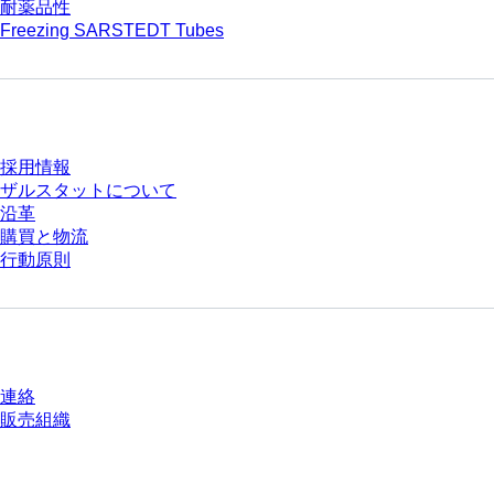
耐薬品性
Freezing SARSTEDT Tubes
会社とキャリア
採用情報
ザルスタットについて
沿革
購買と物流
行動原則
質問がありますか？
連絡
販売組織
* 表示価格は、ログインしていないユーザー向けの定価であり、個別に交渉
された条件を含みません。特に明記のない限り、すべての価格はお客様の管