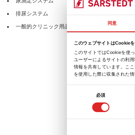
尿測定システム
排尿システム
SAH
同意
一般的クリニック用品
このウェブサイトはCookie
このサイトではCookie
SA
ユーザーによるサイトの利用
情報を共有しています。ここ
を使用した際に収集された情
同
必須
意
SA
の
選
択