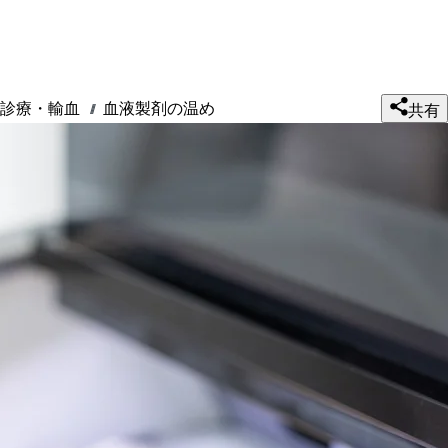
診療・輸血
血液製剤の温め
///
共有