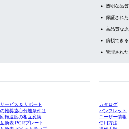
透明な品質
保証された
高品質な原
信頼できる
管理された
サービス
ダウンロー
サービス & サポート
カタログ
の推奨遠心分離条件は
パンフレット
回転速度の相互変換
ユーザー情報
互換表 PCRプレート
使用方法
互換表 ピペットチップ
操作手順