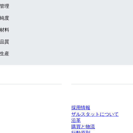
管理
純度
材料
品質
生産
ドセンター
会社とキャリア
採用情報
ザルスタットについて
沿革
購買と物流
行動原則