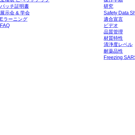
バッチ証明書
研究
展示会 & 学会
Safety Data S
Eラーニング
適合宣言
FAQ
ビデオ
品質管理
材質特性
清浄度レベル
耐薬品性
Freezing SA
* 表示価格は、ログインしていないユーザー向けの定価であり、個別に交
生じうる配送料を含みません。