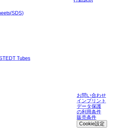
heets(SDS)
RSTEDT Tubes
渉された条件を含みません。特に明記のない限り、すべての価格はお客様の管
お問い合わせ
インプリント
データ保護
の利用条件
販売条件
Cookie設定