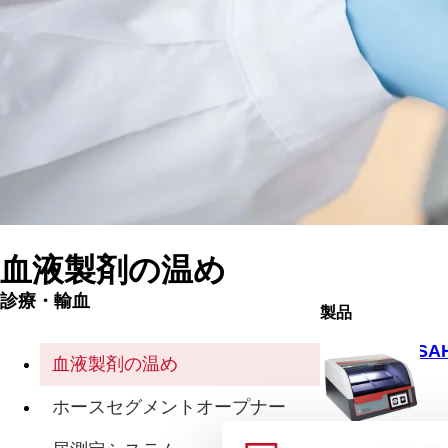
血液製剤の温め
診療・輸血
製品
SA
血液製剤の温め
ホースセグメントオープナー