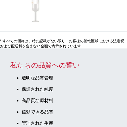
調整： ヘパリ
x 15 mm, 紙
茶/グレー, 50
ンリチウムゲ
ラベル付き
個/箱, 不毛
ル、液体, 7,5
ml, メンブレ
ンスクリュー
キャップ, キ
* すべての価格は、特に記載がない限り、お客様の管轄区域における法定税
ャップ オレン
および配送料を含まない金額で表示されています
ジ, (LxØ) キャ
ップを含まな
い: 92 x 15
私たちの品質への誓い
mm, 紙ラベル
付き, ラベル/
透明な品質管理
印刷： オレン
保証された純度
ジ, 50 個/箱,
不毛
高品質な原材料
信頼できる品質
管理された生産