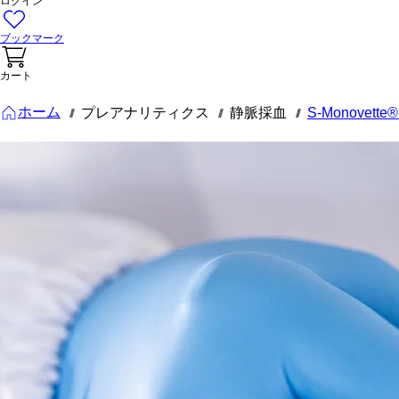
ログイン
ブックマーク
カート
ホーム
プレアナリティクス
静脈採血
S-Monovet
///
///
///