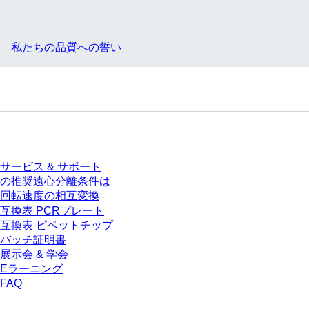
私たちの品質への誓い
サービス
サービス & サポート
の推奨遠心分離条件は
回転速度の相互変換
互換表 PCRプレート
互換表 ピペットチップ
バッチ証明書
展示会 & 学会
Eラーニング
FAQ