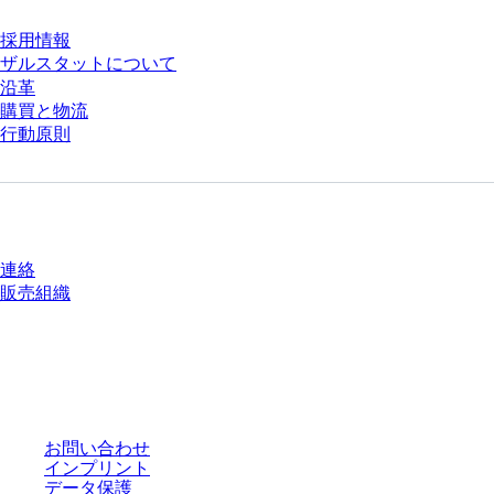
採用情報
ザルスタットについて
沿革
購買と物流
行動原則
質問がありますか？
連絡
販売組織
* 表示価格は、ログインしていないユーザー向けの定価であり、個別に交渉
された条件を含みません。特に明記のない限り、すべての価格はお客様の管
轄区域における法定税および生じうる配送料を含みません。
お問い合わせ
インプリント
データ保護