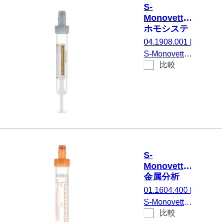
S-
Monovette®
ホモシステ
イン HCYゲ
04.1908.001
|
ル, 2.7 ml,
S-Monovette®
キャップ ラ
比較
ホモシステイ
イトグレー,
ン HCYゲル,
(LxØ)： 75
調整： ホモシ
x 13 mm, 紙
ステイン安定
ラベル付き
剤, 2,7 ml, メ
ンブレンスク
リューキャッ
プ, キャップ
S-
ライトグレー,
Monovette®
(LxØ) キャッ
金属分析
プを含まない:
LH, 7.5 ml,
01.1604.400
|
75 x 13 mm,
キャップ オ
S-Monovette®
紙ラベル付き,
レンジ,
比較
金属分析 LH,
(LxØ)： 92
ラベル/印刷：