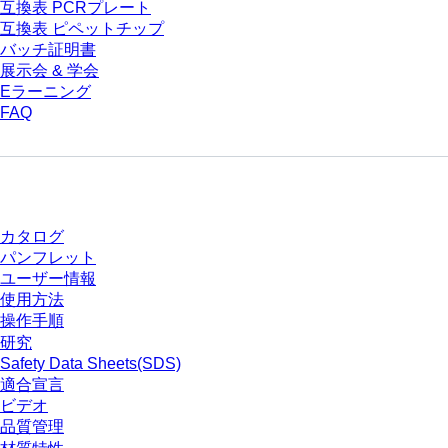
互換表 PCRプレート
互換表 ピペットチップ
バッチ証明書
展示会 & 学会
Eラーニング
FAQ
ダウンロードセンター
カタログ
パンフレット
ユーザー情報
使用方法
操作手順
研究
Safety Data Sheets(SDS)
適合宣言
ビデオ
品質管理