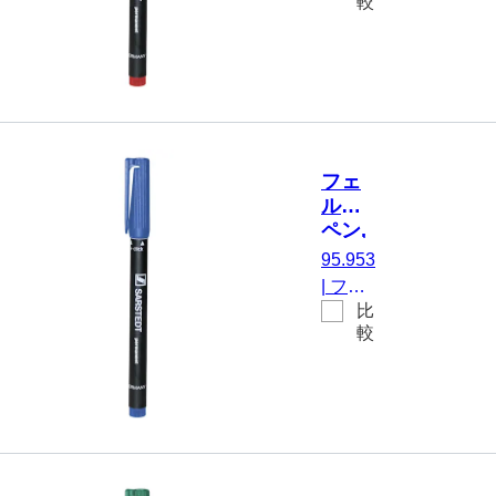
較
ン, 赤,
個/箱
防水,
用途
例：
プラス
チック
チュー
フェ
ブや反
ルト
応チュ
ペン,
ーブの
青, 防
95.953
ラベリ
水
|
フェ
ング
比
ルトペ
用, 10
較
ン, 青,
個/箱
防水,
用途
例：
プラス
チック