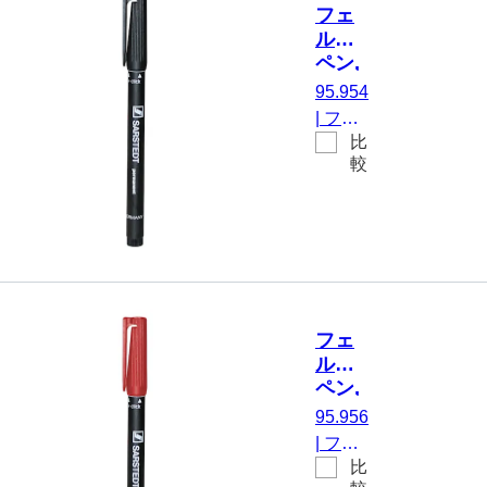
フェ
ルト
ペン,
黒, 防
95.954
水
|
フェ
比
ルトペ
較
ン, 黒,
防水,
用途
例：
プラス
チック
チュー
フェ
ブや反
ルト
応チュ
ペン,
ーブの
赤, 防
95.956
ラベリ
水
|
フェ
ング
比
ルトペ
用, 10