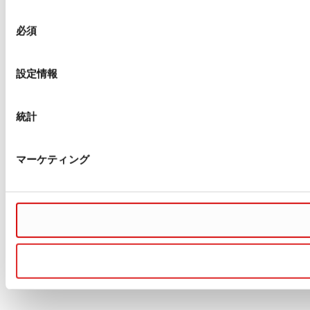
同
必須
意
の
選
設定情報
択
統計
マーケティング