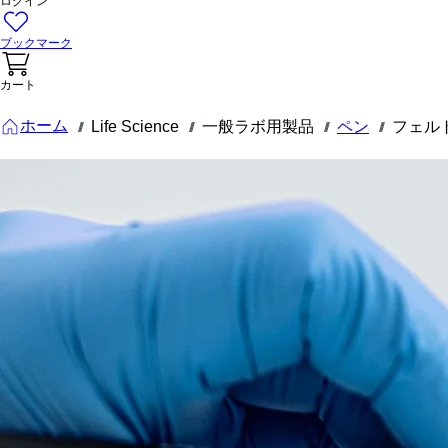
ログイン
ブックマーク
カート
ホーム
Life Science
一般ラボ用製品
ペン
フェル
///
///
///
///