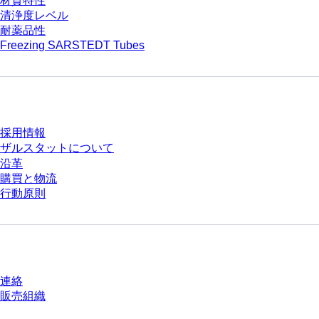
材質特性
清浄度レベル
耐薬品性
Freezing SARSTEDT Tubes
会社とキャリア
採用情報
ザルスタットについて
沿革
購買と物流
行動原則
質問がありますか？
連絡
販売組織