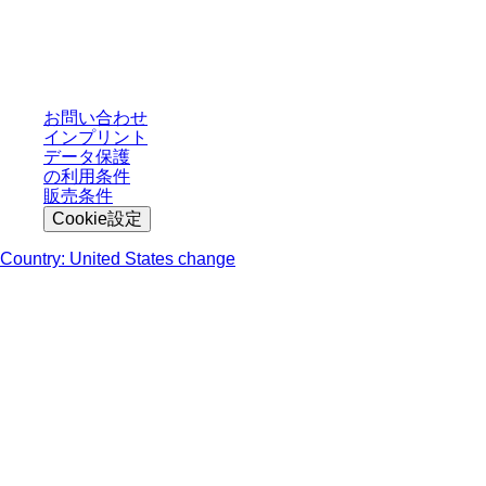
* 表示価格は、ログインしていないユーザー向けの定価であり、個別に交渉
された条件を含みません。特に明記のない限り、すべての価格はお客様の管
轄区域における法定税および生じうる配送料を含みません。
お問い合わせ
インプリント
データ保護
の利用条件
販売条件
Cookie設定
Country: United States change