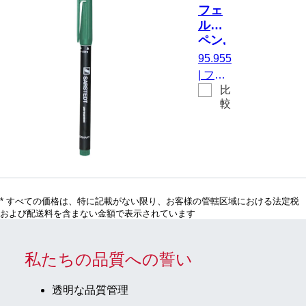
チュー
フェ
ブや反
ルト
応チュ
ペン,
ーブの
緑, 防
95.955
ラベリ
水
|
フェ
ング
比
ルトペ
用, 10
較
ン, 緑,
個/箱
防水,
用途
例：
プラス
チック
* すべての価格は、特に記載がない限り、お客様の管轄区域における法定税
チュー
および配送料を含まない金額で表示されています
ブや反
応チュ
ーブの
私たちの品質への誓い
ラベリ
ング
透明な品質管理
用, 10