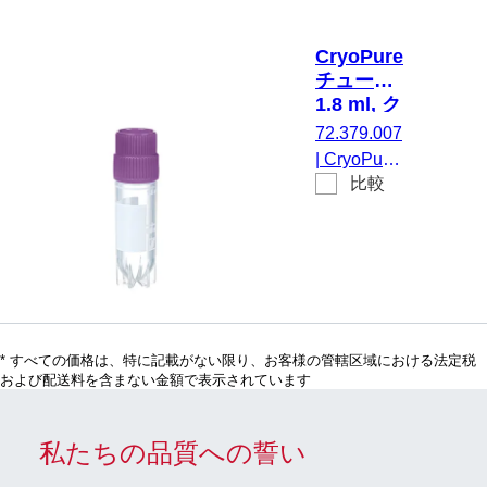
ャップ, キ
ャップ 装
CryoPure
着済み,
チューブ,
HD-PE, 青,
1.8 ml, ク
外ネジ, ク
イックシ
72.379.007
ライオパフ
ールスク
|
CryoPure
ォーマンス
リューキ
比較
チューブ,
ャップ,
テスト済
1,8 ml, チ
紫
み, 50 個/
ューブ：
袋
PP, クイッ
クシールス
クリューキ
ャップ, キ
* すべての価格は、特に記載がない限り、お客様の管轄区域における法定税
ャップ 装
および配送料を含まない金額で表示されています
着済み,
HD-PE, 紫,
外ネジ, ク
私たちの品質への誓い
ライオパフ