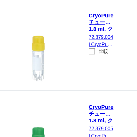
ャップ, キ
ャップ 装
CryoPure
着済み,
チューブ,
HD-PE, 赤,
1.8 ml, ク
外ネジ, ク
イックシ
72.379.004
ライオパフ
ールスク
|
CryoPure
ォーマンス
リューキ
比較
チューブ,
ャップ,
テスト済
1,8 ml, チ
黄
み, 50 個/
ューブ：
袋
PP, クイッ
クシールス
クリューキ
ャップ, キ
ャップ 装
CryoPure
着済み,
チューブ,
HD-PE, 黄,
1.8 ml, ク
外ネジ, ク
イックシ
72.379.005
ライオパフ
ールスク
|
CryoPure