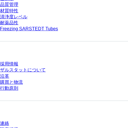
品質管理
材質特性
清浄度レベル
耐薬品性
Freezing SARSTEDT Tubes
会社とキャリア
採用情報
ザルスタットについて
沿革
購買と物流
行動原則
質問がありますか？
連絡