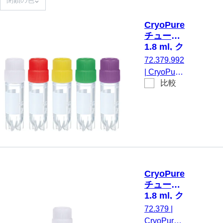
CryoPure
チューブ,
1.8 ml, ク
イックシ
72.379.992
ールスク
|
CryoPure
リューキ
比較
チューブ,
ャップ,
1,8 ml, チ
カラーミ
ューブ：
ックス
PP, クイッ
クシールス
クリューキ
ャップ, キ
ャップ 装
CryoPure
着済み,
チューブ,
HD-PE, カ
1.8 ml, ク
ラーミック
イックシ
72.379
|
ス, 外ネジ,
ールスク
CryoPure