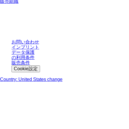
販売組織
* 表示価格は、ログインしていないユーザー向けの定価であり、個別に交渉
された条件を含みません。特に明記のない限り、すべての価格はお客様の管
轄区域における法定税および生じうる配送料を含みません。
お問い合わせ
インプリント
データ保護
の利用条件
販売条件
Cookie設定
Country: United States change