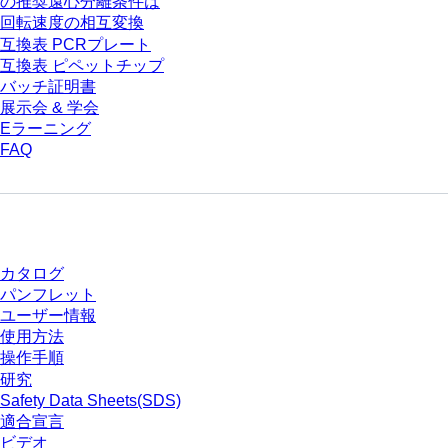
の推奨遠心分離条件は
回転速度の相互変換
互換表 PCRプレート
互換表 ピペットチップ
バッチ証明書
展示会 & 学会
Eラーニング
FAQ
ダウンロードセンター
カタログ
パンフレット
ユーザー情報
使用方法
操作手順
研究
Safety Data Sheets(SDS)
適合宣言
ビデオ