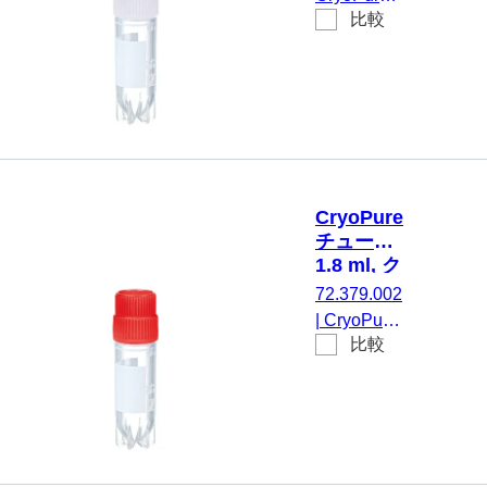
クライオパ
リューキ
比較
チューブ,
ャップ,
フォーマン
1,8 ml, チ
白
ステスト済
ューブ：
み, 50 個/
PP, クイッ
袋
クシールス
クリューキ
ャップ, キ
ャップ 装
CryoPure
着済み,
チューブ,
HD-PE, 白,
1.8 ml, ク
外ネジ, ク
イックシ
72.379.002
ライオパフ
ールスク
|
CryoPure
ォーマンス
リューキ
比較
チューブ,
ャップ,
テスト済
1,8 ml, チ
赤
み, 50 個/
ューブ：
袋
PP, クイッ
クシールス
クリューキ