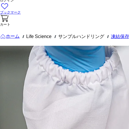
ログイン
ブックマーク
カート
ホーム
Life Science
サンプルハンドリング
凍結保
///
///
///