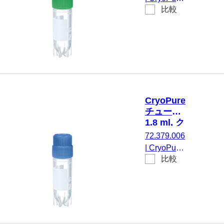
ォーマンス
リューキ
比較
チューブ,
ャップ,
テスト済
1,8 ml, チ
緑
み, 50 個/
ューブ：
袋
PP, クイッ
クシールス
クリューキ
ャップ, キ
ャップ 装
CryoPure
着済み,
チューブ,
HD-PE, 緑,
1.8 ml, ク
外ネジ, ク
イックシ
72.379.006
ライオパフ
ールスク
|
CryoPure
ォーマンス
リューキ
比較
チューブ,
ャップ,
テスト済
1,8 ml, チ
青
み, 50 個/
ューブ：
袋
PP, クイッ
クシールス
クリューキ