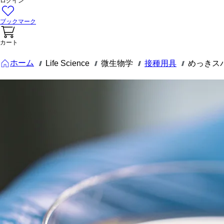
ログイン
ブックマーク
カート
ホーム
Life Science
微生物学
接種用具
めっきス
///
///
///
///