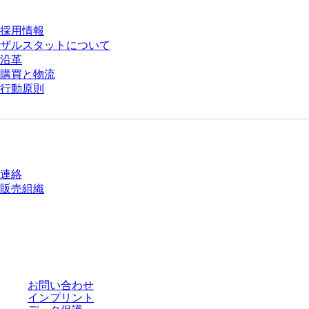
採用情報
ザルスタットについて
沿革
購買と物流
行動原則
質問がありますか？
連絡
販売組織
* 表示価格は、ログインしていないユーザー向けの定価であり、個別に交渉
された条件を含みません。特に明記のない限り、すべての価格はお客様の管
轄区域における法定税および生じうる配送料を含みません。
お問い合わせ
インプリント