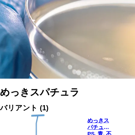
めっきスパチュラ
バリアント
(
1
)
めっきス
パチュラ,
PS, 青, 不