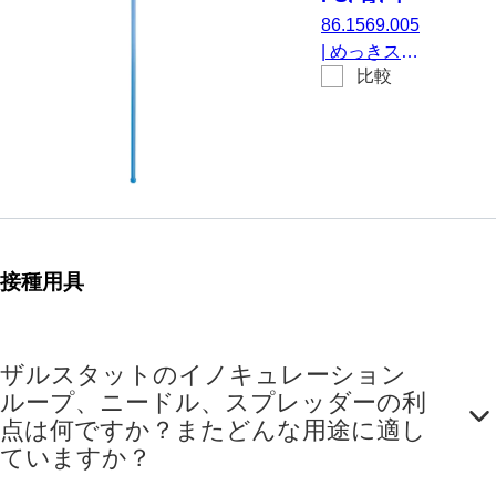
毛
86.1569.005
|
めっきスパ
比較
チュラ, 材
質: PS, 青,
細菌懸濁液
のプレーテ
ィング, 不
毛, 4 個/ブリ
スター
接種用具
ザルスタットのイノキュレーション
ループ、ニードル、スプレッダーの利
点は何ですか？またどんな用途に適し
ていますか？