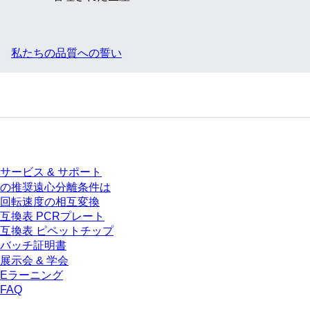
私たちの品質への誓い
サービス
サービス & サポート
の推奨遠心分離条件は
回転速度の相互変換
互換表 PCRプレート
互換表 ピペットチップ
バッチ証明書
展示会 & 学会
Eラーニング
FAQ