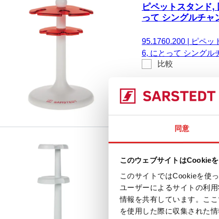
ピペットスタンド, 
って シングルチャンネル
95.1760.200
|
ピペット
6, にとって シングルチ
比較
同意
ピペットスタンド, 
このウェブサイトはCookie
ングルチャンネルお
個/箱
このサイトではCookie
95.1760.201
|
ピペット
ユーザーによるサイトの利用
て シングルチャンネル
情報を共有しています。ここ
比較
箱
を使用した際に収集された情