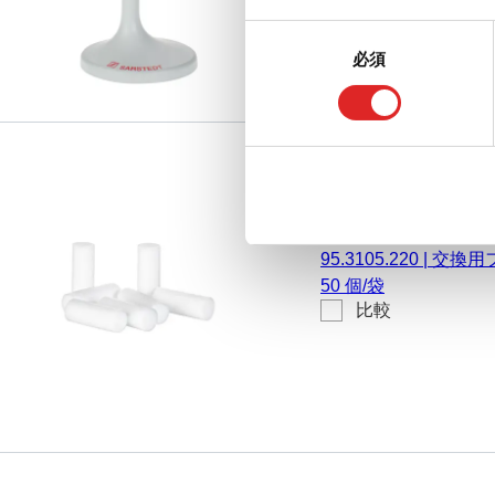
同
必須
意
の
選
択
交換用フィルター, にとっ
袋
95.3105.220
|
交換用フィ
50 個/袋
比較