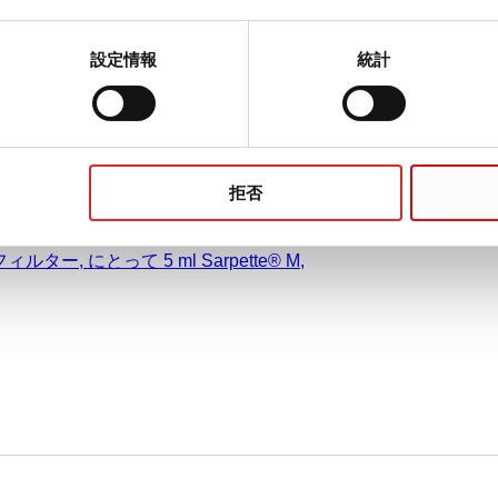
設定情報
統計
て 5 ml Sarpette® M, 50 個/
拒否
ルター, にとって 5 ml Sarpette® M,