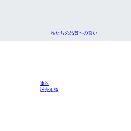
私たちの品質への誓い
質問がありますか？
連絡
販売組織