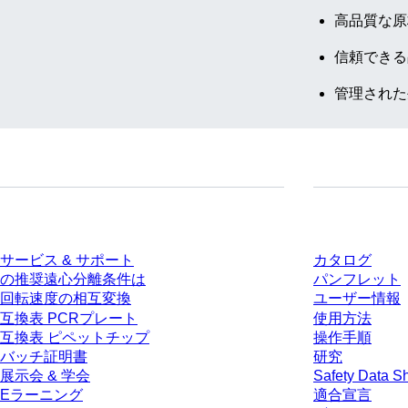
高品質な原
信頼できる
管理された
サービス
ダウンロー
サービス & サポート
カタログ
の推奨遠心分離条件は
パンフレット
回転速度の相互変換
ユーザー情報
互換表 PCRプレート
使用方法
互換表 ピペットチップ
操作手順
バッチ証明書
研究
展示会 & 学会
Safety Data S
Eラーニング
適合宣言