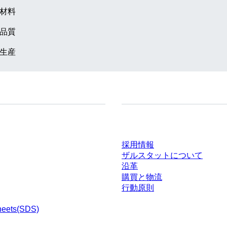
材料
品質
生産
ドセンター
会社とキャリア
採用情報
ザルスタットについて
沿革
購買と物流
行動原則
heets(SDS)