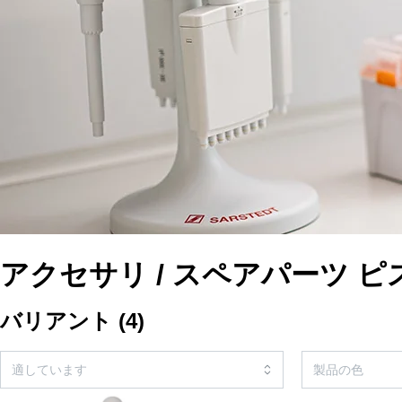
アクセサリ / スペアパーツ 
バリアント
(
4
)