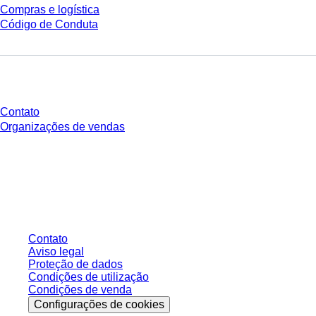
Compras e logística
Código de Conduta
Você tem perguntas?
Contato
Organizações de vendas
* Os preços exibidos são preços de tabela para usuários não conectados e
sem condições negociadas individualmente. Todos os preços não incluem
os impostos legais de sua respectiva jurisdição e possíveis taxas de
entrega, salvo indicação em contrário.
Contato
Aviso legal
Proteção de dados
Condições de utilização
Condições de venda
Configurações de cookies