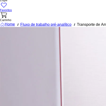
Logar
Favoritos
Carrinho
Home
Fluxo de trabalho pré-analítico
Transporte de Am
///
///