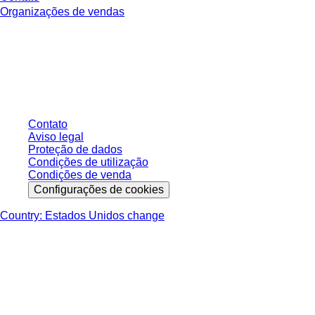
Organizações de vendas
* Os preços exibidos são preços de tabela para usuários não conectados e
sem condições negociadas individualmente. Todos os preços não incluem
os impostos legais de sua respectiva jurisdição e possíveis taxas de
entrega, salvo indicação em contrário.
Contato
Aviso legal
Proteção de dados
Condições de utilização
Condições de venda
Configurações de cookies
Country: Estados Unidos change