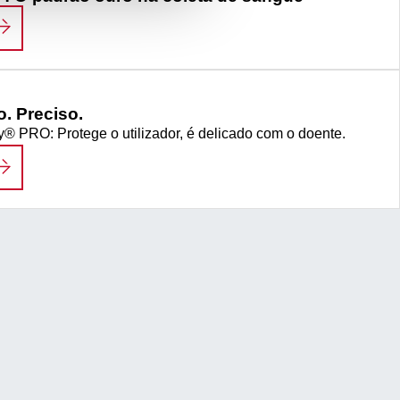
 S-MONOVETTE® : O PADRÃO OURO NA COL
. Preciso.
ly® PRO: Protege o utilizador, é delicado com o doente.
EGURO. DELICADO. PRECISO.