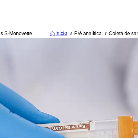
Início
s S-Monovette
Pré analítica
Coleta de s
///
///