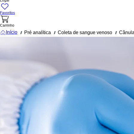
Logar
Favoritos
Carrinho
Início
Pré analítica
Coleta de sangue venoso
Cânula
///
///
///