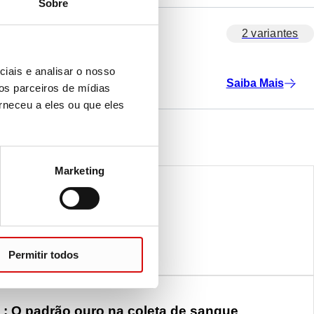
Sobre
2 variantes
iais e analisar o nosso
Saiba Mais
os parceiros de mídias
rneceu a eles ou que eles
Marketing
o pré-analítico
ticas inovadoras da SARSTEDT
LUXO DE TRABALHO PRÉ-ANALÍTICO
Permitir todos
: O padrão ouro na coleta de sangue