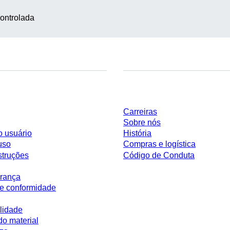
ontrolada
Empresa e carreira
Carreiras
Sobre nós
o usuário
História
uso
Compras e logística
struções
Código de Conduta
rança
e conformidade
lidade
do material