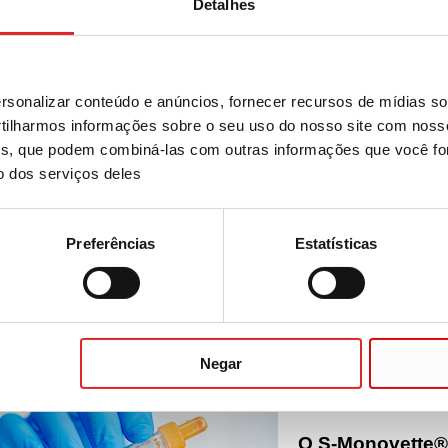
Detalhes
ulas-Safety-Multifly®
sonalizar conteúdo e anúncios, fornecer recursos de mídias soc
ilharmos informações sobre o seu uso do nosso site com noss
ises, que podem combiná-las com outras informações que você fo
o dos serviços deles
nadas
Preferências
Estatísticas
Fluxo de trabalh
Soluções pré-analí
:
F
SAIBA MAIS
Negar
O S-Monovette® 