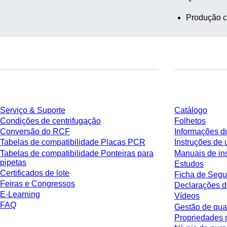
Produção c
Serviço
Download
Serviço & Suporte
Catálogo
Condições de centrifugação
Folhetos
Conversão do RCF
Informações d
Tabelas de compatibilidade Placas PCR
Instruções de 
Tabelas de compatibilidade Ponteiras para
Manuais de in
pipetas
Estudos
Certificados de lote
Ficha de Segu
Feiras e Congressos
Declarações d
E-Learning
Vídeos
FAQ
Gestão de qua
Propriedades 