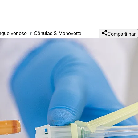
angue venoso
Cânulas S-Monovette
///
Compartilhar