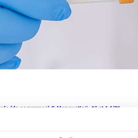
ula (de segurança) S-Monovette®, 1'' et 1 1/2''