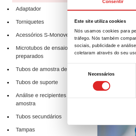
Consentir
Adaptador
Cân
Este site utiliza cookies
Torniquetes
Nós usamos cookies para per
Acessórios S-Monovette®
tráfego. Nós também compart
sociais, publicidade e anál
Microtubos de ensaio
coletaram através do seu us
preparados
Páginas relacio
Seleção
Tubos de amostra de preparado
Necessários
de
consentimento
Tubos de suporte
Análise e recipientes de
amostra
Tubos secundários
Tampas