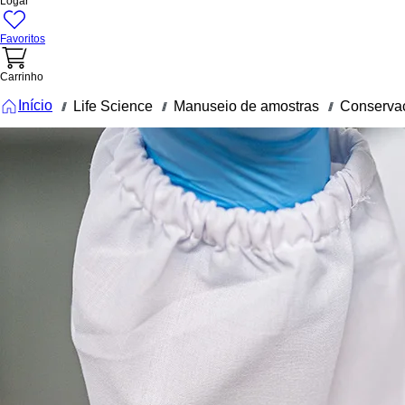
Logar
Favoritos
Carrinho
Início
Life Science
Manuseio de amostras
Conservaç
///
///
///