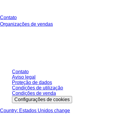
Você tem perguntas?
Contato
Organizações de vendas
* Os preços exibidos são preços de tabela para usuários não conectados e
sem condições negociadas individualmente. Todos os preços não incluem
os impostos legais de sua respectiva jurisdição e possíveis taxas de
entrega, salvo indicação em contrário.
Contato
Aviso legal
Proteção de dados
Condições de utilização
Condições de venda
Configurações de cookies
Country: Estados Unidos change