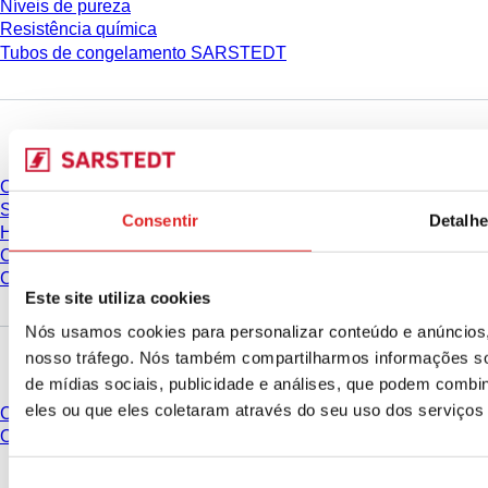
Níveis de pureza
Resistência química
Tubos de congelamento SARSTEDT
Empresa e carreira
Carreiras
Sobre nós
Consentir
Detalh
História
Compras e logística
Código de Conduta
Este site utiliza cookies
Nós usamos cookies para personalizar conteúdo e anúncios, 
Você tem perguntas?
nosso tráfego. Nós também compartilharmos informações so
de mídias sociais, publicidade e análises, que podem combi
eles ou que eles coletaram através do seu uso dos serviços
Contato
Organizações de vendas
* Os preços exibidos são preços de tabela para usuários não conectados e
Seleção