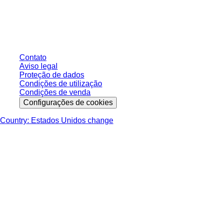
sem condições negociadas individualmente. Todos os preços não incluem
os impostos legais de sua respectiva jurisdição e possíveis taxas de
entrega, salvo indicação em contrário.
Contato
Aviso legal
Proteção de dados
Condições de utilização
Condições de venda
Configurações de cookies
Country: Estados Unidos change