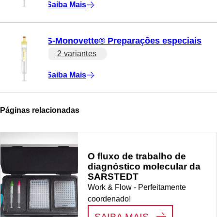
Saiba Mais
S-Monovette® Preparações especiais
2 variantes
Saiba Mais
Páginas relacionadas
O fluxo de trabalho de
diagnóstico molecular da
SARSTEDT
Work & Flow - Perfeitamente
coordenado!
:
O FLUXO DE
SAIBA MAIS