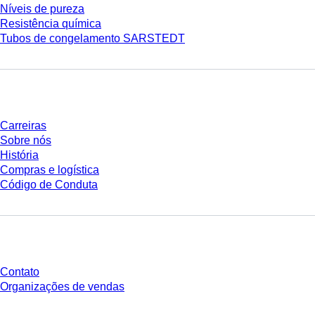
Níveis de pureza
Resistência química
Tubos de congelamento SARSTEDT
Empresa e carreira
Carreiras
Sobre nós
História
Compras e logística
Código de Conduta
Você tem perguntas?
Contato
Organizações de vendas
* Os preços exibidos são preços de tabela para usuários não conectados e