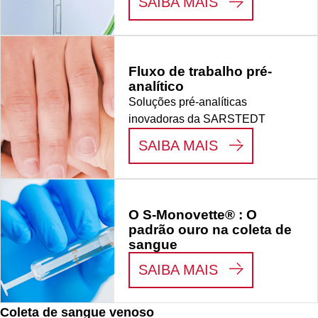
:
GANHAR TEM
SAIBA MAIS
Fluxo de trabalho pré-
analítico
Soluções pré-analíticas
inovadoras da SARSTEDT
:
FLUXO DE T
SAIBA MAIS
O S-Monovette® : O
padrão ouro na coleta de
sangue
:
O S-MONOVE
SAIBA MAIS
Coleta de sangue venoso