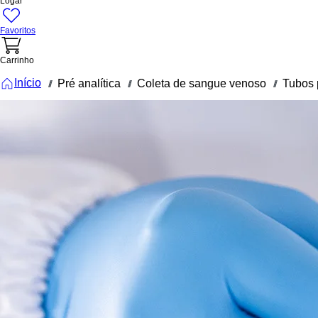
Logar
Favoritos
Carrinho
Início
Pré analítica
Coleta de sangue venoso
///
///
///