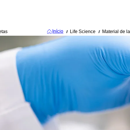
Início
etas
Life Science
Material de l
///
///