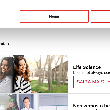
etas com abertura redonda
Negar
nadas
Life Science
Life is not always sci
:
L
SAIBA MAIS
Nós vemos o her