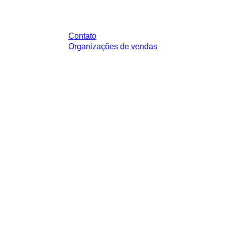
Você tem perguntas?
Contato
Organizações de vendas
impostos legais de sua