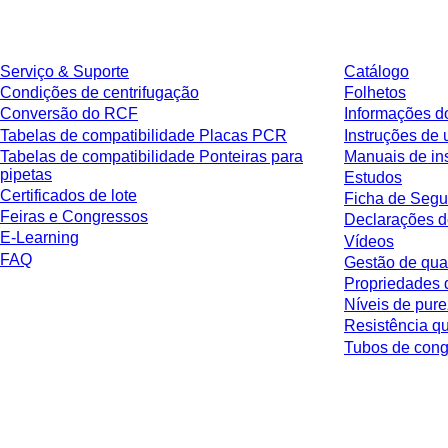
Serviço
Download
Serviço & Suporte
Catálogo
Condições de centrifugação
Folhetos
Conversão do RCF
Informações d
Tabelas de compatibilidade Placas PCR
Instruções de 
Tabelas de compatibilidade Ponteiras para
Manuais de in
pipetas
Estudos
Certificados de lote
Ficha de Segu
Feiras e Congressos
Declarações d
E-Learning
Vídeos
FAQ
Gestão de qua
Propriedades 
Níveis de pur
Resistência q
Tubos de co
* Os preços exibidos são preços de tabela para usuários não conectados e
respectiva jurisdição e possíveis taxas de entrega, salvo indicação em contr