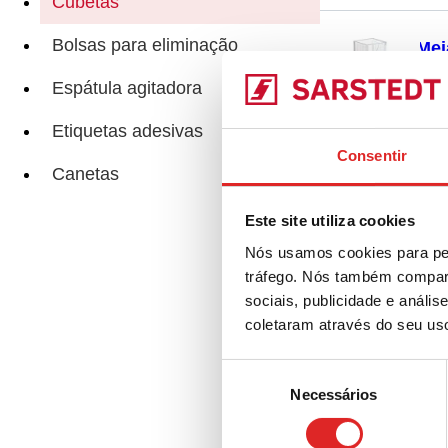
Cubetas
Bolsas para eliminação
Mei
Espátula agitadora
Etiquetas adesivas
Consentir
Canetas
Cub
Este site utiliza cookies
Nós usamos cookies para per
tráfego. Nós também compart
sociais, publicidade e anál
coletaram através do seu us
Cub
Seleção
Necessários
de
consentimento