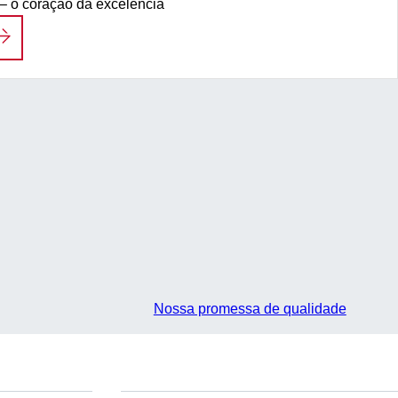
 – o coração da excelência
ÓS VEMOS O HERÓI QUE HÁ EM VOCÊ.
Nossa promessa de qualidade