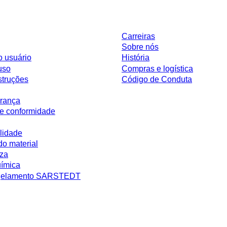
Empresa e carreira
Carreiras
Sobre nós
o usuário
História
uso
Compras e logística
struções
Código de Conduta
rança
e conformidade
lidade
do material
eza
uímica
ngelamento SARSTEDT
 sem condições negociadas individualmente. Todos os preços não incluem os 
ário.