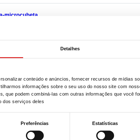
a-microcubeta
Detalhes
etas disponíveis para medições de fluorescência
sonalizar conteúdo e anúncios, fornecer recursos de mídias soc
ilharmos informações sobre o seu uso do nosso site com noss
ises, que podem combiná-las com outras informações que você fo
o dos serviços deles
etas UV
Preferências
Estatísticas