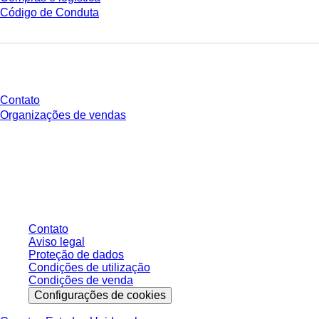
Código de Conduta
Você tem perguntas?
Contato
Organizações de vendas
* Os preços exibidos são preços de tabela para usuários não conectados e
sem condições negociadas individualmente. Todos os preços não incluem
os impostos legais de sua respectiva jurisdição e possíveis taxas de
entrega, salvo indicação em contrário.
Contato
Aviso legal
Proteção de dados
Condições de utilização
Condições de venda
Configurações de cookies