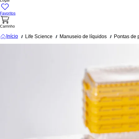
Logar
Favoritos
Carrinho
Início
Life Science
Manuseio de líquidos
Pontas de 
///
///
///