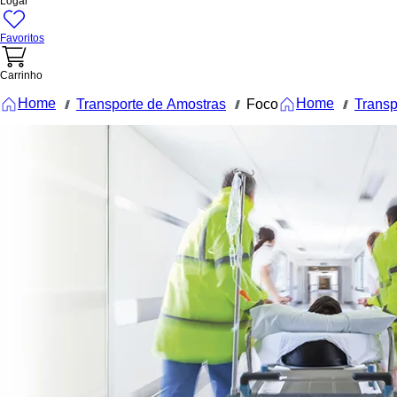
Logar
Favoritos
Carrinho
Home
Home
Transporte de Amostras
Foco
Transp
///
///
///