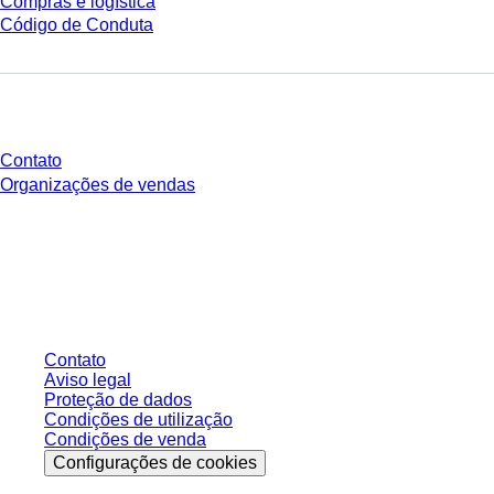
Compras e logística
Código de Conduta
Você tem perguntas?
Contato
Organizações de vendas
* Os preços exibidos são preços de tabela para usuários não conectados e
sem condições negociadas individualmente. Todos os preços não incluem
os impostos legais de sua respectiva jurisdição e possíveis taxas de
entrega, salvo indicação em contrário.
Contato
Aviso legal
Proteção de dados
Condições de utilização
Condições de venda
Configurações de cookies