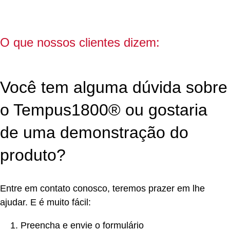
o
T
Pr
O que nossos clientes dizem:
Dr
V
S
Você tem alguma dúvida sobre
Ge
d
o Tempus1800® ou gostaria
La
n
de uma demonstração do
De
d
produto?
Me
La
d
Entre em contato conosco, teremos prazer em lhe
Ho
ajudar. E é muito fácil:
Un
d
Preencha e envie o formulário