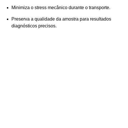
Minimiza o stress mecânico durante o transporte.
Preserva a qualidade da amostra para resultados
diagnósticos precisos.
\
a
i
s
t
e
p
c