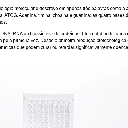
 biologia molecular e descreve em apenas três palavras como a
: ATCG. Adenina, timina, citosina e guanina: as quatro bases 
nos.
NA, RNA ou biossíntese de proteínas. Ele contribui de forma d
ada pela primeira vez. Desde a primeira produção biotecnológi
enéticas que podem curar ou retardar significativamente doenç