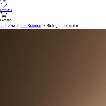
Logar
Favoritos
Carrinho
Home
Life Science
Biologia molecular
///
///