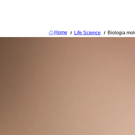
Home
Life Science
Biologia mol
///
///