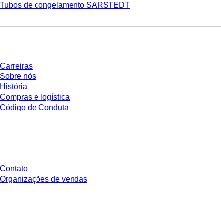
Tubos de congelamento SARSTEDT
Empresa e carreira
Carreiras
Sobre nós
História
Compras e logística
Código de Conduta
Você tem perguntas?
Contato
Organizações de vendas
* Os preços exibidos são preços de tabela para usuários não conectados e
sem condições negociadas individualmente. Todos os preços não incluem
os impostos legais de sua respectiva jurisdição e possíveis taxas de