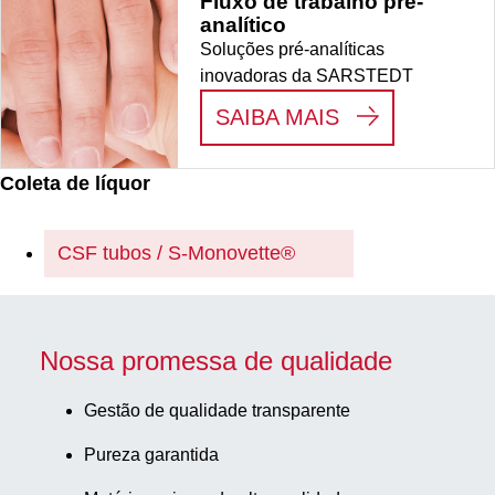
Fluxo de trabalho pré-
analítico
Soluções pré-analíticas
inovadoras da SARSTEDT
:
FLUXO DE T
SAIBA MAIS
Coleta de líquor
CSF tubos / S-Monovette®
Nossa promessa de qualidade
Gestão de qualidade transparente
Pureza garantida