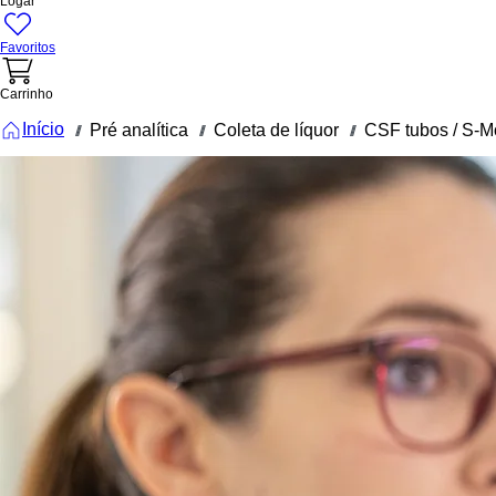
Logar
Favoritos
Carrinho
Início
Pré analítica
Coleta de líquor
CSF tubos / S-M
///
///
///