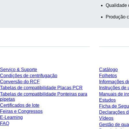
Qualidade 
Produção c
Serviço
Download
Serviço & Suporte
Catálogo
Condições de centrifugação
Folhetos
Conversão do RCF
Informações d
Tabelas de compatibilidade Placas PCR
Instruções de 
Tabelas de compatibilidade Ponteiras para
Manuais de in
pipetas
Estudos
Certificados de lote
Ficha de Segu
Feiras e Congressos
Declarações d
E-Learning
Vídeos
FAQ
Gestão de qua