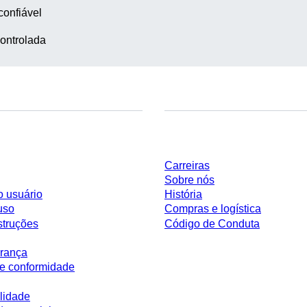
confiável
ontrolada
Empresa e carreira
Carreiras
Sobre nós
o usuário
História
uso
Compras e logística
struções
Código de Conduta
rança
e conformidade
lidade