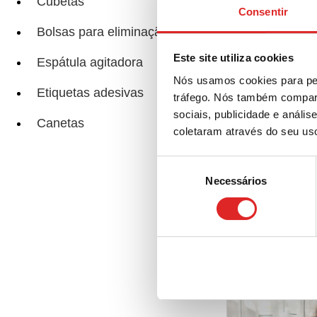
Cubetas
Consentir
Bolsas para eliminação
Ace
Este site utiliza cookies
Espátula agitadora
Nós usamos cookies para per
Etiquetas adesivas
tráfego. Nós também compart
sociais, publicidade e anál
Canetas
coletaram através do seu us
Páginas relacio
Seleção
Necessários
de
consentimento