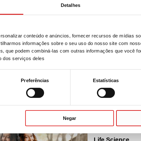
Detalhes
ssórios para placas Deep Well
sonalizar conteúdo e anúncios, fornecer recursos de mídias soc
ilharmos informações sobre o seu uso do nosso site com noss
ises, que podem combiná-las com outras informações que você fo
o dos serviços deles
nadas
Preferências
Estatísticas
O fluxo de trab
Work & Flow - Perfe
:
O
SAIBA MAIS
Negar
Life Science