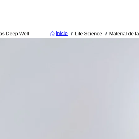
Início
as Deep Well
Life Science
Material de l
///
///