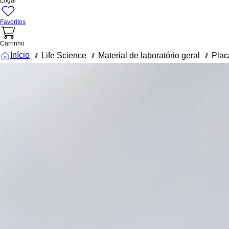
Logar
Favoritos
Carrinho
Início
Life Science
Material de laboratório geral
Plac
///
///
///