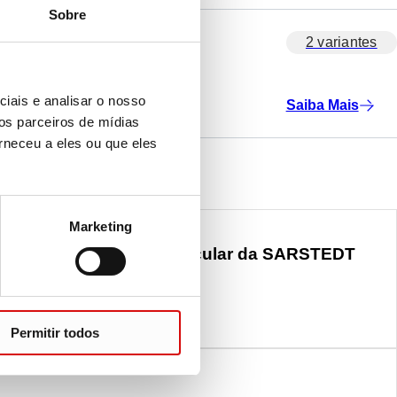
Sobre
2 variantes
iais e analisar o nosso
Saiba Mais
os parceiros de mídias
rneceu a eles ou que eles
Marketing
alho de diagnóstico molecular da SARSTEDT
itamente coordenado!
 FLUXO DE TRABALHO DE DIAGNÓSTICO MO
Permitir todos