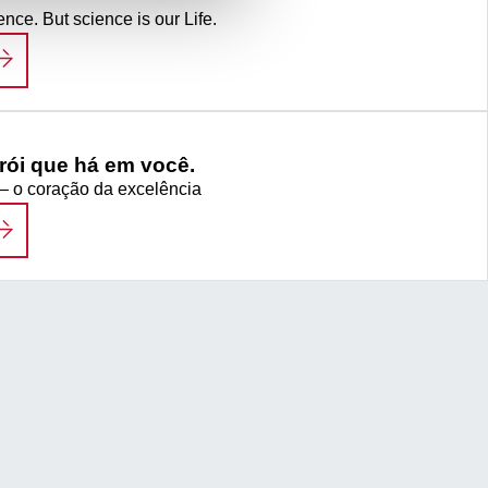
ence. But science is our Life.
IFE SCIENCE
ói que há em você.
 – o coração da excelência
ÓS VEMOS O HERÓI QUE HÁ EM VOCÊ.