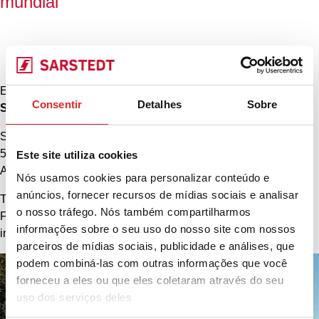
mundial
Endereço da sede
Consentir
Detalhes
Sobre
SARSTEDT AG & Co. KG
Sarstedtstraße 1
51588 Nümbrecht
Este site utiliza cookies
Alemanha
Nós usamos cookies para personalizar conteúdo e
anúncios, fornecer recursos de mídias sociais e analisar
Tel.: +49 (0)2293 305 0
o nosso tráfego. Nós também compartilharmos
Fax: +49 (0)2293 305 2470
informações sobre o seu uso do nosso site com nossos
info@sarstedt.com
parceiros de mídias sociais, publicidade e análises, que
podem combiná-las com outras informações que você
forneceu a eles ou que eles coletaram através do seu
uso dos serviços deles