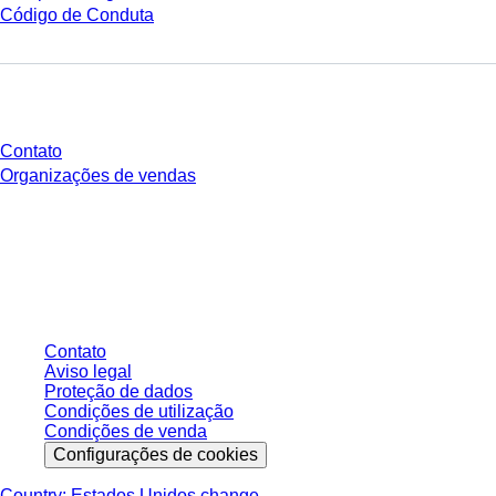
Código de Conduta
Você tem perguntas?
Contato
Organizações de vendas
* Os preços exibidos são preços de tabela para usuários não conectados e
sem condições negociadas individualmente. Todos os preços não incluem
os impostos legais de sua respectiva jurisdição e possíveis taxas de
entrega, salvo indicação em contrário.
Contato
Aviso legal
Proteção de dados
Condições de utilização
Condições de venda
Configurações de cookies
Country: Estados Unidos change