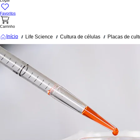
Logar
Favoritos
Carrinho
Início
Life Science
Cultura de células
Placas de cult
///
///
///