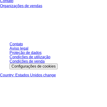
Contato
Organizações de vendas
* Os preços exibidos são preços de tabela para usuários não conectados e
sem condições negociadas individualmente. Todos os preços não incluem
os impostos legais de sua respectiva jurisdição e possíveis taxas de
entrega, salvo indicação em contrário.
Contato
Aviso legal
Proteção de dados
Condições de utilização
Condições de venda
Configurações de cookies
Country: Estados Unidos change