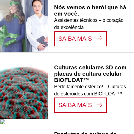
Nós vemos o herói que há
em você.
Assistentes técnicos – o coração
da excelência
:
NÓS VEMOS 
SAIBA MAIS
Culturas celulares 3D com
placas de cultura celular
BIOFLOAT™
Perfeitamente esférico! – Culturas
de esferoides com BIOFLOAT™
:
CULTURAS C
SAIBA MAIS