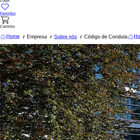
Logar
Favoritos
Carrinho
Home
H
Empresa
Sobre nós
Código de Conduta
///
///
///