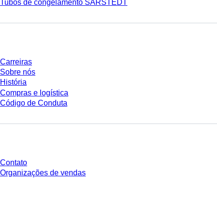
Tubos de congelamento SARSTEDT
Empresa e carreira
Carreiras
Sobre nós
História
Compras e logística
Código de Conduta
Você tem perguntas?
Contato
Organizações de vendas
* Os preços exibidos são preços de tabela para usuários não conectados e
sem condições negociadas individualmente. Todos os preços não incluem
os impostos legais de sua respectiva jurisdição e possíveis taxas de