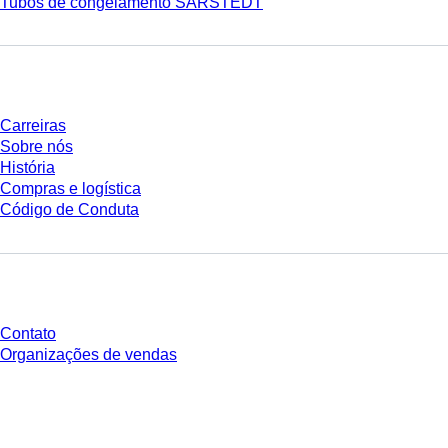
Tubos de congelamento SARSTEDT
Empresa e carreira
Carreiras
Sobre nós
História
Compras e logística
Código de Conduta
Você tem perguntas?
Contato
Organizações de vendas
* Os preços exibidos são preços de tabela para usuários não conectados e
sem condições negociadas individualmente. Todos os preços não incluem
os impostos legais de sua respectiva jurisdição e possíveis taxas de
entrega, salvo indicação em contrário.