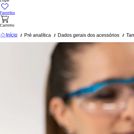
Logar
Favoritos
Carrinho
Início
Pré analítica
Dados gerais dos acessórios
Ta
///
///
///