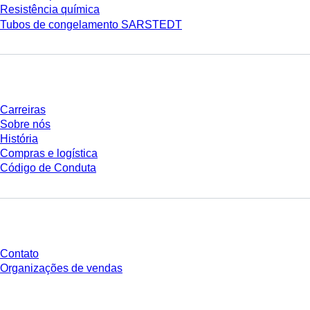
Resistência química
Tubos de congelamento SARSTEDT
Empresa e carreira
Carreiras
Sobre nós
História
Compras e logística
Código de Conduta
Você tem perguntas?
Contato
Organizações de vendas
* Os preços exibidos são preços de tabela para usuários não conectados e
sem condições negociadas individualmente. Todos os preços não incluem