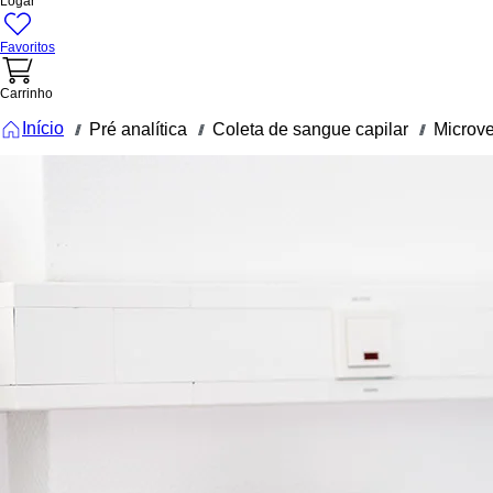
Logar
Favoritos
Carrinho
Início
Pré analítica
Coleta de sangue capilar
Microv
///
///
///