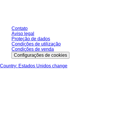
os impostos legais de sua respectiva jurisdição e possíveis taxas de
entrega, salvo indicação em contrário.
Contato
Aviso legal
Proteção de dados
Condições de utilização
Condições de venda
Configurações de cookies
Country: Estados Unidos change