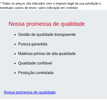
* Todos os preços são indicados sem o imposto legal da sua jurisdição e
EU/ISO, (CxØ) sem
eventuais custos de envio, salvo indicação em contrário
tampa: 75 x 13 mm,
com etiqueta de
papel,
Nossa promessa de qualidade
rótulo/impressão:
amarela/preta, 50
Gestão de qualidade transparente
unid./caixa de cartão,
Pureza garantida
estéril
Matérias-primas de alta qualidade
Qualidade confiável
Produção controlada
Nossa promessa de qualidade