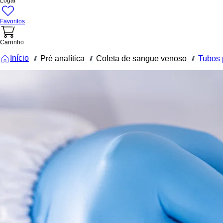
Logar
Favoritos
Carrinho
Início
Pré analítica
Coleta de sangue venoso
///
///
///