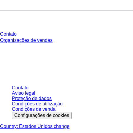
Você tem perguntas?
Contato
Organizações de vendas
* Os preços exibidos são preços de tabela para usuários não conectados e
sem condições negociadas individualmente. Todos os preços não incluem
os impostos legais de sua respectiva jurisdição e possíveis taxas de
entrega, salvo indicação em contrário.
Contato
Aviso legal
Proteção de dados
Condições de utilização
Condições de venda
Configurações de cookies
Country: Estados Unidos change