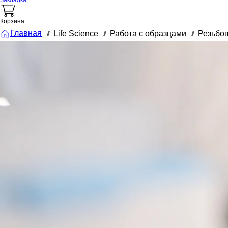
Закладка
Корзина
Главная
Life Science
Работа с образцами
Резьбо
///
///
///