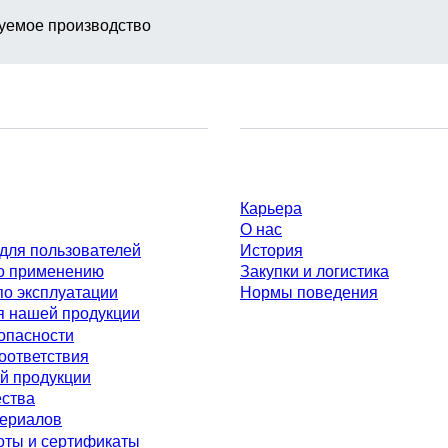
уемое производство
Компания и карьера
Карьера
О нас
для пользователей
История
о применению
Закупки и логистика
по эксплуатации
Нормы поведения
я нашей продукции
опасности
оответствия
й продукции
ества
териалов
оты и сертификаты