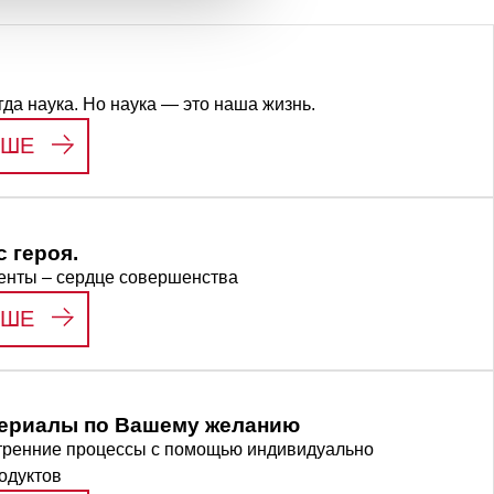
гда наука. Но наука — это наша жизнь.
:
LIFE SCIENCE
ЬШЕ
 героя.
енты – сердце совершенства
:
МЫ ВИДИМ В ВАС ГЕРОЯ.
ЬШЕ
ериалы по Вашему желанию
тренние процессы с помощью индивидуально
одуктов