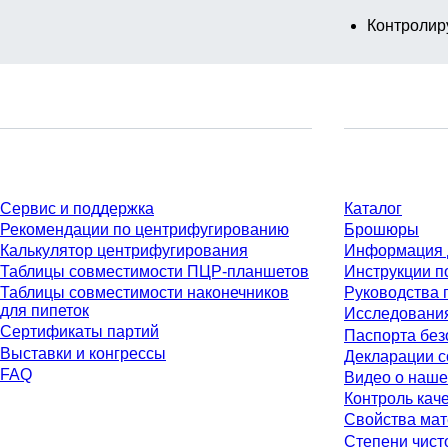
Контролир
Сервис
Материалы
Сервис и поддержка
Каталог
Рекомендации по центрифугированию
Брошюры
Калькулятор центрифугирования
Информация 
Таблицы совместимости ПЦР-планшетов
Инструкции п
Таблицы совместимости наконечников
Руководства 
для пипеток
Исследовани
Сертификаты партий
Паспорта без
Выставки и конгрессы
Декларации с
FAQ
Видео о наше
Контроль кач
Свойства ма
Степени чист