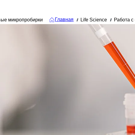
Главная
вые микропробирки
Life Science
Работа с
///
///