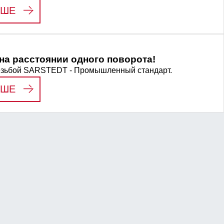
:
РАСХОДНЫЕ МАТЕРИАЛЫ ПО ВАШЕМУ 
ЬШЕ
на расстоянии одного поворота!
езьбой SARSTEDT - Промышленный стандарт.
:
СОВЕРШЕНСТВО НА РАССТОЯНИИ ОДНО
ЬШЕ