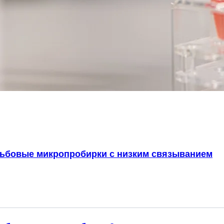
ьбовые микропробирки с низким связыванием