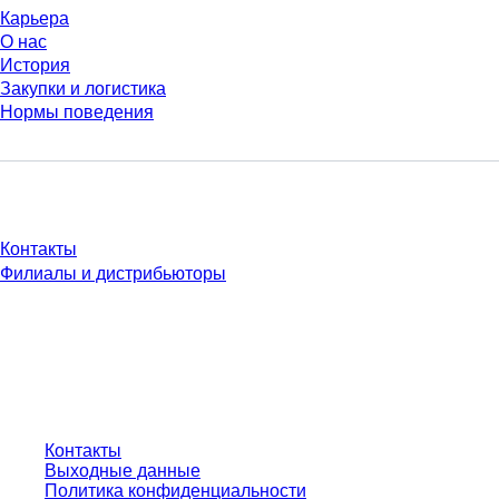
Карьера
О нас
История
Закупки и логистика
Нормы поведения
У Вас есть вопросы?
Контакты
Филиалы и дистрибьюторы
* Указанные цены являются прейскурантными для неавторизованных
пользователей и без учета индивидуально согласованных условий.
Цены указаны без учета установленного законом налога в вашей
юрисдикции и возможных расходов на доставку, если не указано иное.
Контакты
Выходные данные
Политика конфиденциальности